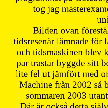
tog jag masterexa
uni
Bilden ovan förestä
tidsresenär lämnade för 
och tidsmaskinen blev k
par trastar byggde sitt b
lite fel ut jämfört med 
Machine från 2002 så be
sommaren 2003 utantil
Där är också detta själ