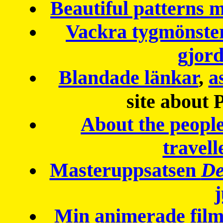
Beautiful patterns
Vackra tygmönster
gjor
Blandade länkar
,
a
site about 
About the peopl
travell
Masteruppsatsen
De
Min animerade fil