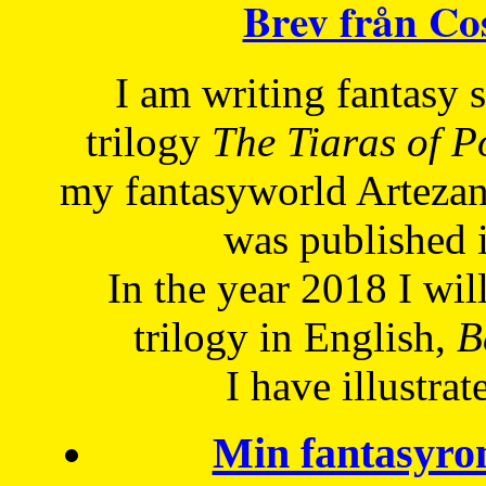
Brev från C
I am writing fantasy
trilogy
The Tiaras of 
my fantasyworld Artezan
was published 
In the year 2018 I will
trilogy in English,
Be
I have
illustrat
Min fantasyro