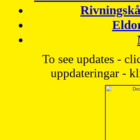
Rivningskå
Eldo
To see updates - cli
uppdateringar - kl