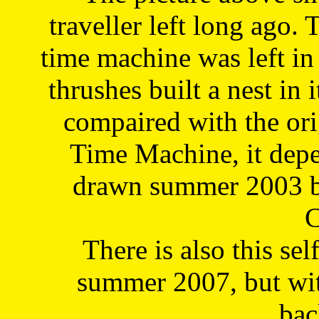
traveller left long ago. 
time machine was left in 
thrushes built a nest in 
compaired with the or
Time Machine, it depe
drawn summer 2003 by
C
There is also this sel
summer 2007, but wit
bac