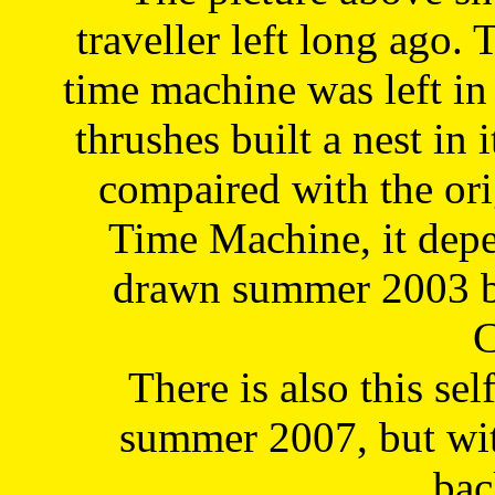
traveller left long ago. 
time machine was left in 
thrushes built a nest in 
compaired with the or
Time Machine, it depe
drawn summer 2003 by
C
There is also this sel
summer 2007, but wit
bac