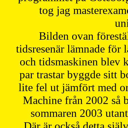
tog jag masterexa
uni
Bilden ovan förestä
tidsresenär lämnade för 
och tidsmaskinen blev k
par trastar byggde sitt b
lite fel ut jämfört med 
Machine från 2002 så be
sommaren 2003 utantil
Där är också detta själ