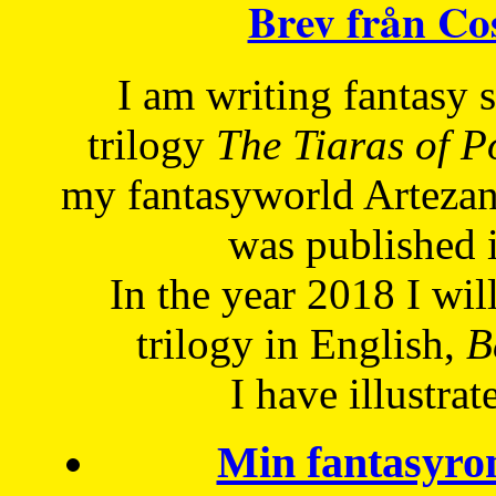
Brev från C
I am writing fantasy
trilogy
The Tiaras of 
my fantasyworld Artezan
was published 
In the year 2018 I will
trilogy in English,
Be
I have
illustrat
Min fantasyro