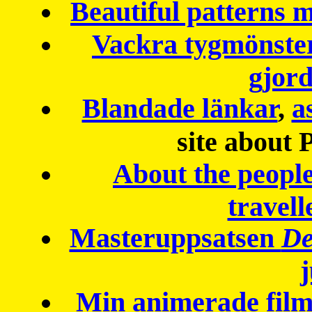
Beautiful patterns
Vackra tygmönster
gjor
Blandade länkar
,
a
site about 
About the peopl
travell
Masteruppsatsen
De
Min animerade fil