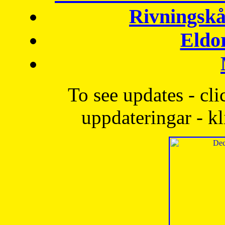
Rivningskå
Eldo
To see updates - cli
uppdateringar - kl