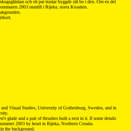
kogsgläntan och ett par trastar byggde sitt bo i den. Om en del
 sommaren 2003 utantill i Rijeka, norra Kroatien.
 bakgrunden.
jökort.
y and Visual Studies, University of Gothenburg, Sweden, and in
sity.
s glade and a pair of thrushes built a nest in it. If some details
 summer 2003 by heart in Rijeka, Northern Croatia
.
n in the background.