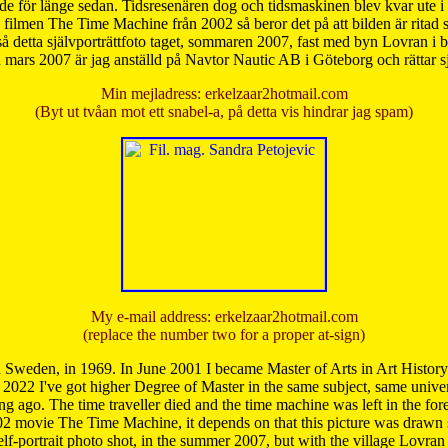
de för länge sedan. Tidsresenären dog och tidsmaskinen blev kvar ute i s
från filmen The Time Machine från 2002 så beror det på att bilden är ritad
å detta självporträttfoto taget, sommaren 2007, fast med byn Lovran i
mars 2007 är jag anställd på Navtor Nautic AB i Göteborg och rättar s
Min mejladress: erkelzaar2hotmail.com
(Byt ut tvåan mot ett snabel-a, på detta vis hindrar jag spam)
My e-mail address: erkelzaar2hotmail.com
(replace the number two for a proper at-sign)
 Sweden, in 1969. In June 2001 I became Master of Arts in Art Histor
 2022 I've got higher Degree of Master in the same subject, same univer
 ago. The time traveller died and the time machine was left in the forest'
02 movie The Time Machine, it depends on that this picture was drawn
self-portrait photo shot, in the summer 2007, but with the village Lovra