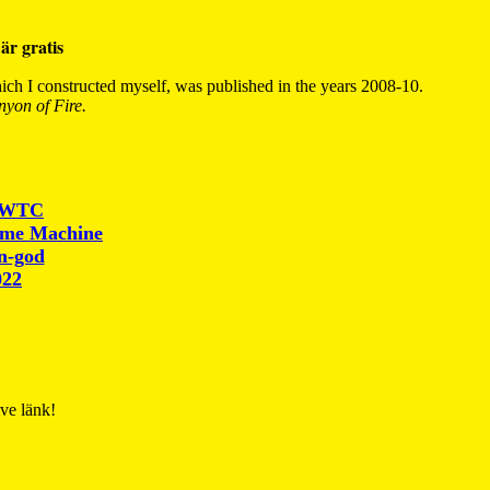
är gratis
ch I constructed myself, was published in the years 2008-10.
yon of Fire.
r WTC
ime Machine
un-god
022
ive länk!