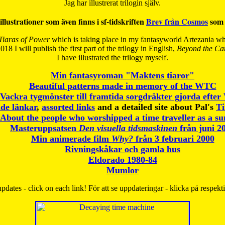
Jag har illustrerat trilogin själv.
illustrationer som även finns i sf-tidskriften
Brev från Cosmos
som 
Tiaras of Power
which is taking place in my fantasyworld Artezania whi
018 I will publish the first part of the trilogy in English,
Beyond the Can
I have
illustrated the trilogy myself.
Min fantasyroman "Maktens tiaror"
Beautiful patterns made in memory of the WTC
Vackra tygmönster till framtida sorgdräkter gjorda efte
de länkar
,
assorted links
and a detailed site about Pal's
T
About the people who worshipped a time traveller as a s
Masteruppsatsen
Den visuella tidsmaskinen
från juni 2
Min animerade film
Why?
från 3 februari 2000
Rivningskåkar och gamla hus
Eldorado 1980-84
Mumlor
pdates - click on each link! För att se uppdateringar - klicka på respekt