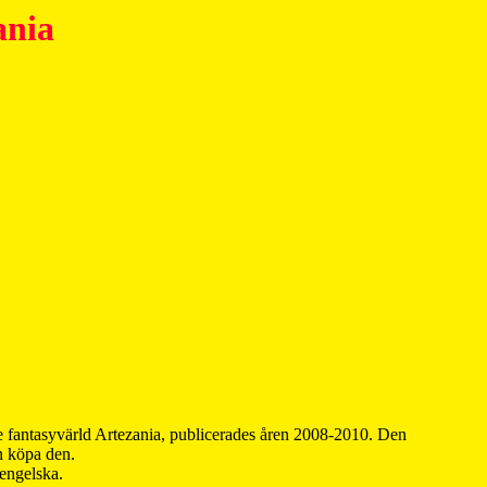
ania
 fantasyvärld Artezania, publicerades åren 2008-2010. Den
an köpa den.
 engelska.