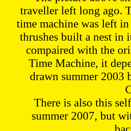
traveller left long ago. 
time machine was left in 
thrushes built a nest in 
compaired with the or
Time Machine, it depe
drawn summer 2003 by
C
There is also this sel
summer 2007, but wit
bac