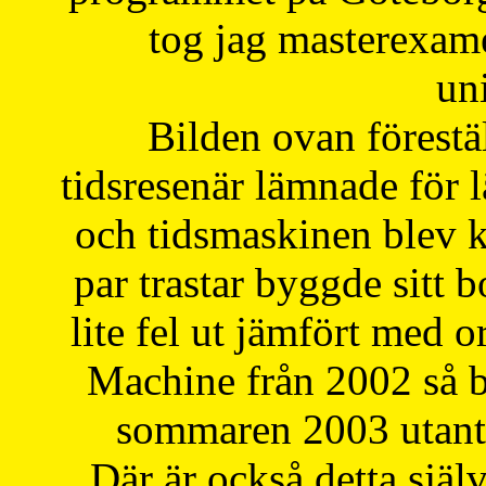
tog jag masterexa
uni
Bilden ovan förestä
tidsresenär lämnade för 
och tidsmaskinen blev k
par trastar byggde sitt b
lite fel ut jämfört med 
Machine från 2002 så be
sommaren 2003 utantil
Där är också detta själ