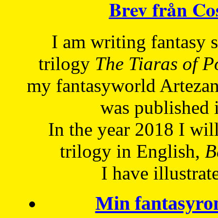
Brev från C
I am writing fantasy
trilogy
The Tiaras of 
my fantasyworld Artezan
was published 
In the year 2018 I will
trilogy in English,
Be
I have
illustrat
Min fantasyro