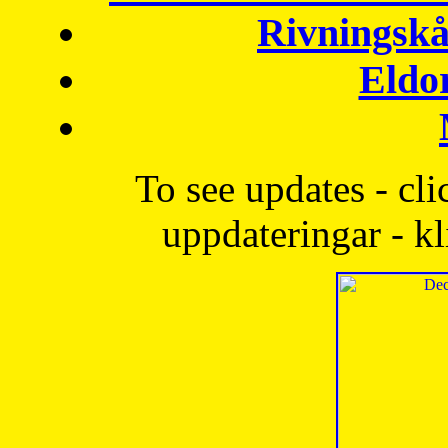
Rivningskå
Eldo
To see updates - cli
uppdateringar - kl