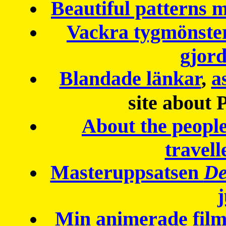
Beautiful patterns
Vackra tygmönster
gjor
Blandade länkar
,
a
site about 
About the peopl
travell
Masteruppsatsen
De
Min animerade fil