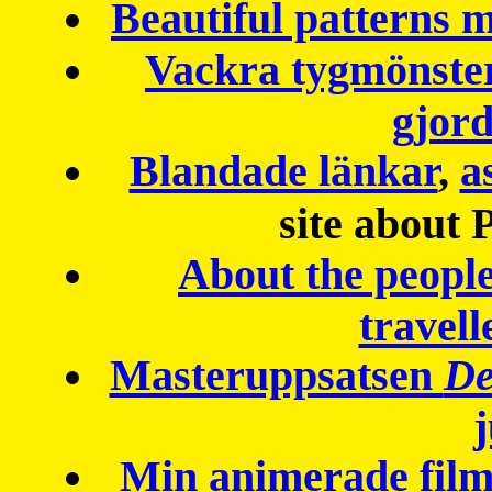
Beautiful patterns
Vackra tygmönster
gjor
Blandade länkar
,
a
site about 
About the peopl
travell
Masteruppsatsen
De
Min animerade fil