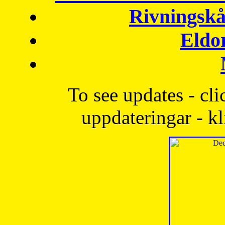
Rivningskå
Eldo
To see updates - cli
uppdateringar - kl