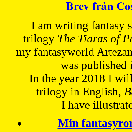
Brev från C
I am writing fantasy
trilogy
The Tiaras of 
my fantasyworld Artezan
was published 
In the year 2018 I will
trilogy in English,
Be
I have
illustrat
Min fantasyro