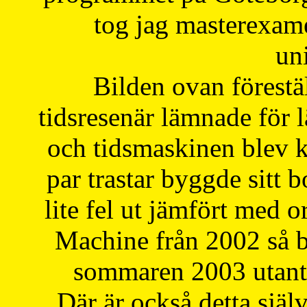
tog jag masterexa
uni
Bilden ovan förestä
tidsresenär lämnade för 
och tidsmaskinen blev k
par trastar byggde sitt b
lite fel ut jämfört med 
Machine från 2002 så be
sommaren 2003 utantil
Där är också detta själ