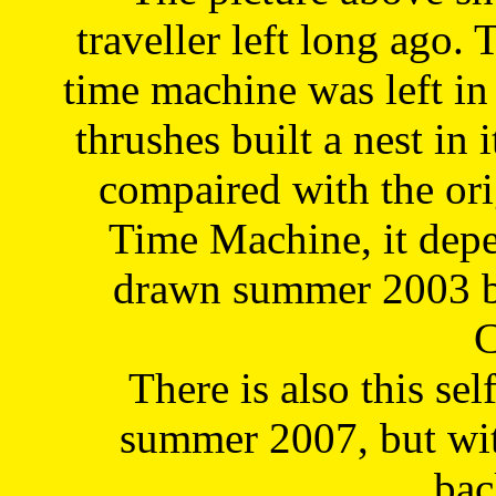
traveller left long ago. 
time machine was left in 
thrushes built a nest in 
compaired with the or
Time Machine, it depe
drawn summer 2003 by
C
There is also this sel
summer 2007, but wit
bac