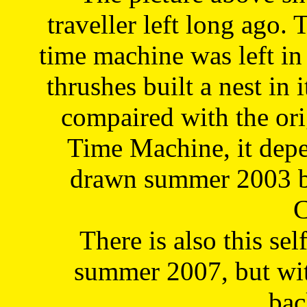
traveller left long ago. 
time machine was left in 
thrushes built a nest in 
compaired with the or
Time Machine, it depe
drawn summer 2003 by
C
There is also this sel
summer 2007, but wit
bac