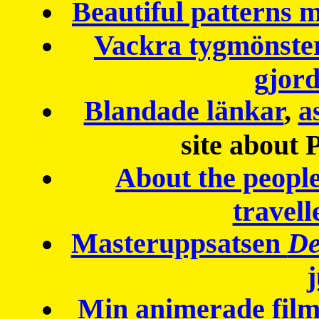
Beautiful patterns
Vackra tygmönster
gjor
Blandade länkar
,
a
site about 
About the peopl
travell
Masteruppsatsen
De
Min animerade fil