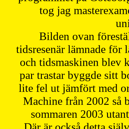
tog jag masterexa
uni
Bilden ovan förestä
tidsresenär lämnade för 
och tidsmaskinen blev k
par trastar byggde sitt b
lite fel ut jämfört med 
Machine från 2002 så be
sommaren 2003 utantil
Där är också detta själ