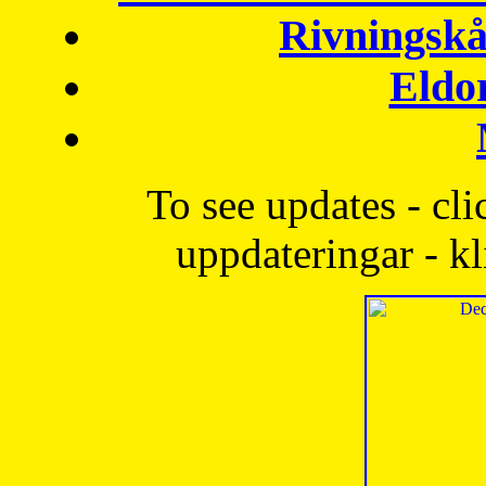
Rivningskå
Eldo
To see updates - cli
uppdateringar - kl