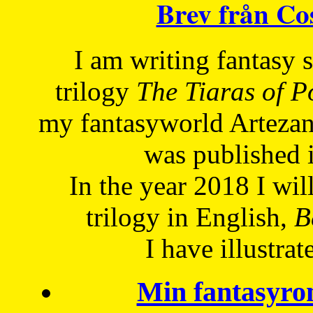
Brev från C
I am writing fantasy
trilogy
The Tiaras of 
my fantasyworld Artezan
was published 
In the year 2018 I will
trilogy in English,
Be
I have
illustrat
Min fantasyro