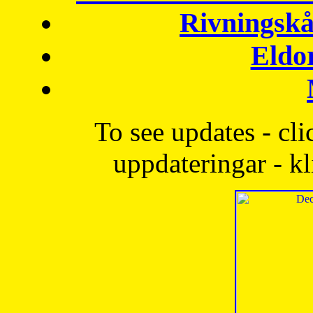
Rivningskå
Eldo
To see updates - cli
uppdateringar - kl