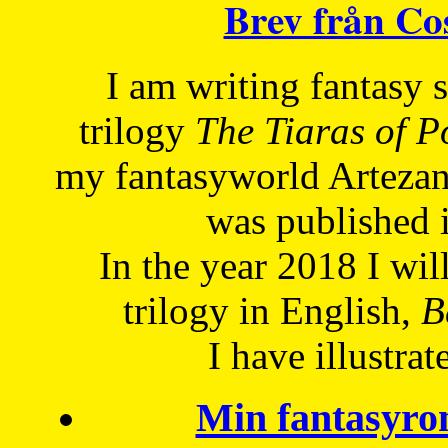
Brev från C
I am writing fantasy
trilogy
The Tiaras of 
my fantasyworld Artezan
was published 
In the year 2018 I will
trilogy in English,
Be
I have
illustrat
Min fantasyro