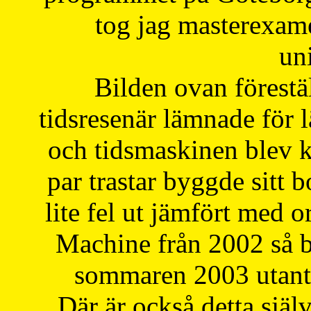
tog jag masterexa
uni
Bilden ovan förestä
tidsresenär lämnade för 
och tidsmaskinen blev k
par trastar byggde sitt b
lite fel ut jämfört med 
Machine från 2002 så be
sommaren 2003 utantil
Där är också detta själ