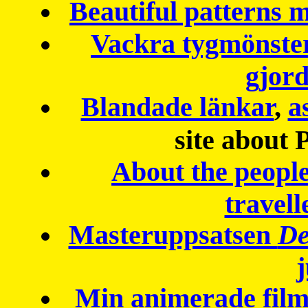
Beautiful patterns
Vackra tygmönster
gjor
Blandade länkar
,
a
site about 
About the peopl
travell
Masteruppsatsen
De
Min animerade fil