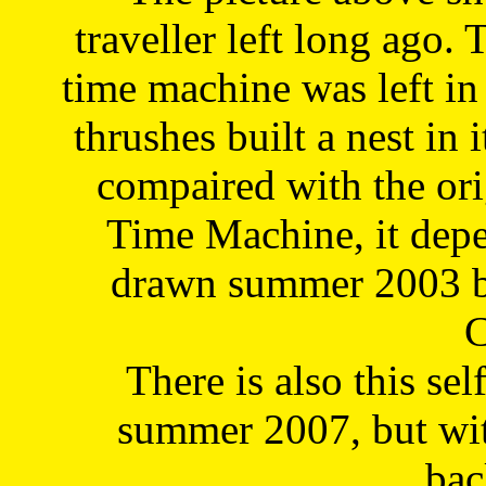
traveller left long ago. 
time machine was left in 
thrushes built a nest in 
compaired with the or
Time Machine, it depe
drawn summer 2003 by
C
There is also this sel
summer 2007, but wit
bac