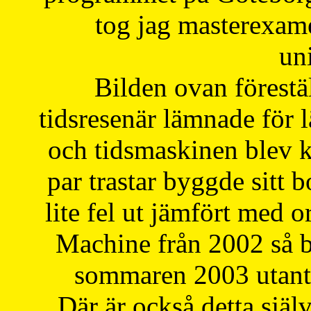
tog jag masterexa
uni
Bilden ovan förestä
tidsresenär lämnade för 
och tidsmaskinen blev k
par trastar byggde sitt b
lite fel ut jämfört med 
Machine från 2002 så be
sommaren 2003 utantil
Där är också detta själ