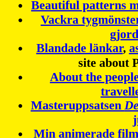
Beautiful patterns
Vackra tygmönster
gjor
Blandade länkar
,
a
site about 
About the peopl
travell
Masteruppsatsen
De
Min animerade fil