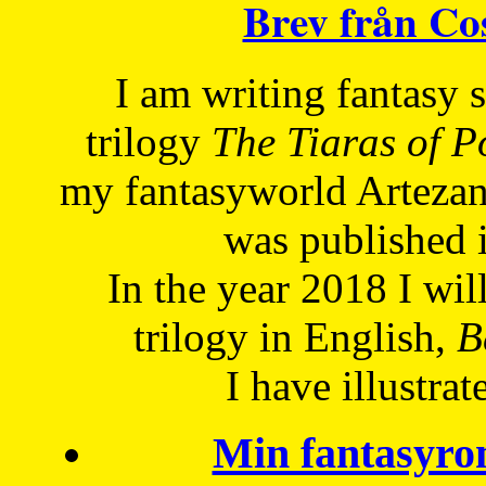
Brev från C
I am writing fantasy
trilogy
The Tiaras of 
my fantasyworld Artezan
was published 
In the year 2018 I will
trilogy in English,
Be
I have
illustrat
Min fantasyro