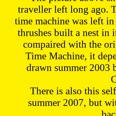
traveller left long ago. 
time machine was left in 
thrushes built a nest in 
compaired with the or
Time Machine, it depe
drawn summer 2003 by
C
There is also this sel
summer 2007, but wit
bac