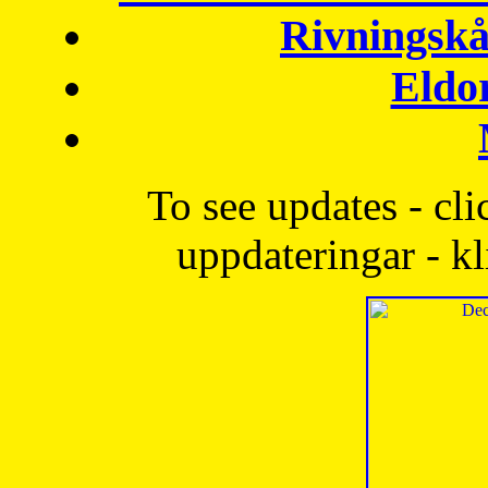
Rivningskå
Eldo
To see updates - cli
uppdateringar - kl