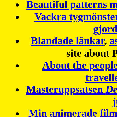
Beautiful patterns
Vackra tygmönster
gjor
Blandade länkar
,
a
site about 
About the peopl
travell
Masteruppsatsen
De
Min animerade fil