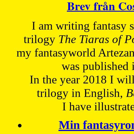
Brev från C
I am writing fantasy
trilogy
The Tiaras of 
my fantasyworld Artezan
was published 
In the year 2018 I will
trilogy in English,
Be
I have
illustrat
Min fantasyro