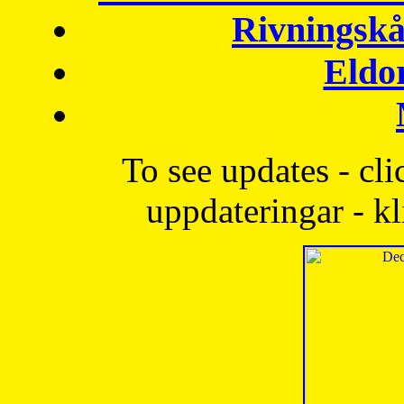
Rivningskå
Eldo
To see updates - cli
uppdateringar - kl