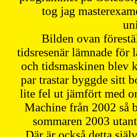
tog jag masterexa
uni
Bilden ovan förestä
tidsresenär lämnade för 
och tidsmaskinen blev k
par trastar byggde sitt b
lite fel ut jämfört med 
Machine från 2002 så be
sommaren 2003 utantil
Där är också detta själ