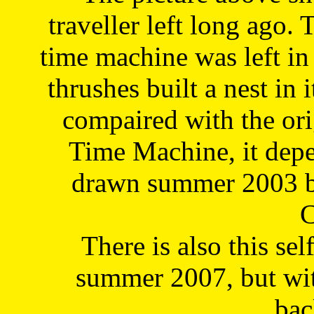
traveller left long ago. 
time machine was left in 
thrushes built a nest in 
compaired with the or
Time Machine, it depe
drawn summer 2003 by
C
There is also this sel
summer 2007, but wit
bac