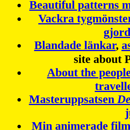
Beautiful patterns
Vackra tygmönster
gjor
Blandade länkar
,
a
site about 
About the peopl
travell
Masteruppsatsen
De
Min animerade fil