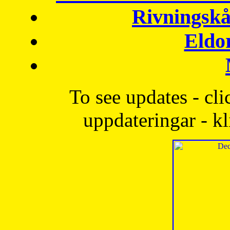
Rivningskå
Eldo
To see updates - cli
uppdateringar - kl