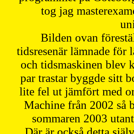
tog jag masterexa
uni
Bilden ovan förestä
tidsresenär lämnade för 
och tidsmaskinen blev k
par trastar byggde sitt b
lite fel ut jämfört med 
Machine från 2002 så be
sommaren 2003 utantil
Där är också detta själ