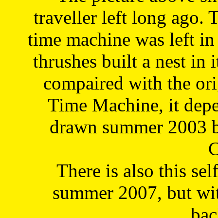
traveller left long ago. 
time machine was left in 
thrushes built a nest in 
compaired with the or
Time Machine, it depe
drawn summer 2003 by
C
There is also this sel
summer 2007, but wit
bac