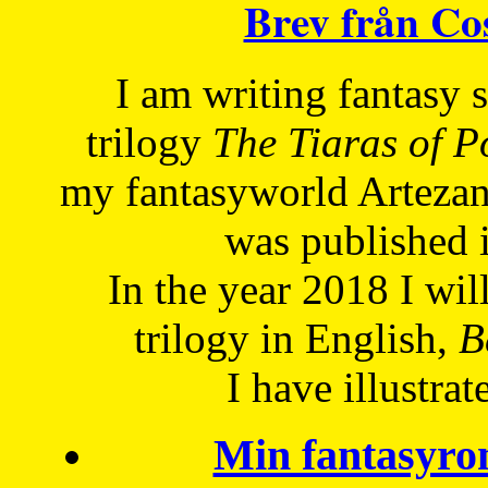
Brev från C
I am writing fantasy
trilogy
The Tiaras of 
my fantasyworld Artezan
was published 
In the year 2018 I will
trilogy in English,
Be
I have
illustrat
Min fantasyro