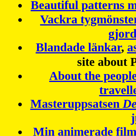
Beautiful patterns
Vackra tygmönster
gjor
Blandade länkar
,
a
site about 
About the peopl
travell
Masteruppsatsen
De
Min animerade fil