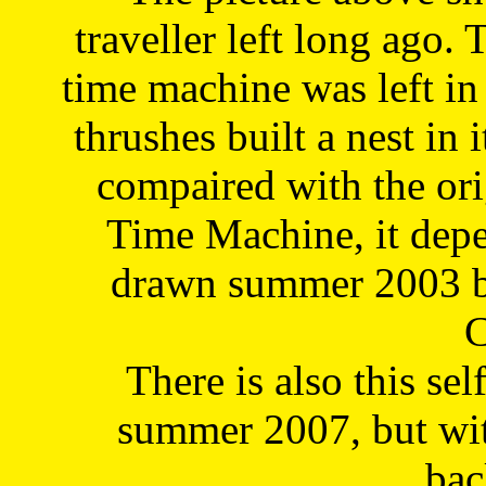
traveller left long ago. 
time machine was left in 
thrushes built a nest in 
compaired with the or
Time Machine, it depe
drawn summer 2003 by
C
There is also this sel
summer 2007, but wit
bac