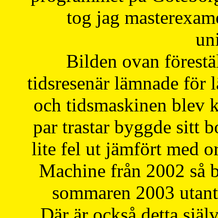
tog jag masterexa
uni
Bilden ovan förestä
tidsresenär lämnade för 
och tidsmaskinen blev k
par trastar byggde sitt b
lite fel ut jämfört med 
Machine från 2002 så be
sommaren 2003 utantil
Där är också detta själ