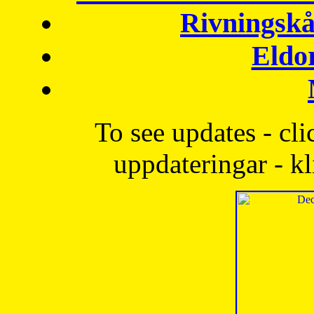
Rivningskå
Eldo
To see updates - cli
uppdateringar - kl