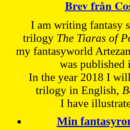
Brev från C
I am writing fantasy
trilogy
The Tiaras of 
my fantasyworld Artezan
was published 
In the year 2018 I will
trilogy in English,
Be
I have
illustrat
Min fantasyro