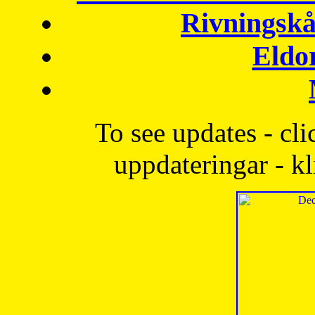
Rivningskå
Eldo
To see updates - cli
uppdateringar - kl