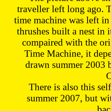
traveller left long ago. 
time machine was left in 
thrushes built a nest in 
compaired with the or
Time Machine, it depe
drawn summer 2003 by
C
There is also this sel
summer 2007, but wit
bac