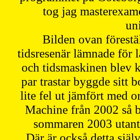
tog jag masterexa
uni
Bilden ovan förestä
tidsresenär lämnade för 
och tidsmaskinen blev k
par trastar byggde sitt b
lite fel ut jämfört med 
Machine från 2002 så be
sommaren 2003 utantil
Där är också detta själ