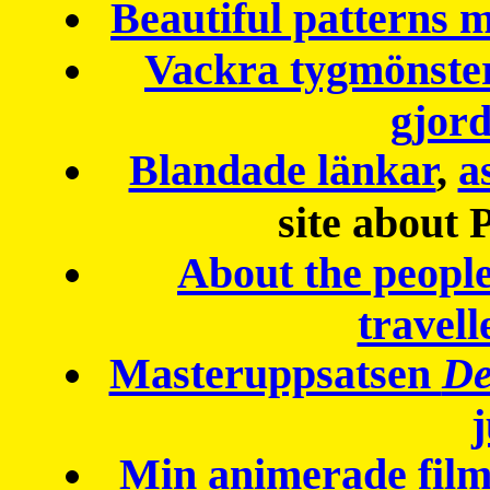
Beautiful patterns
Vackra tygmönster
gjor
Blandade länkar
,
a
site about 
About the peopl
travell
Masteruppsatsen
De
Min animerade fil