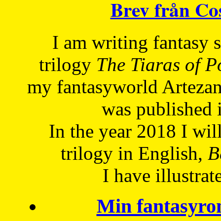
Brev från C
I am writing fantasy
trilogy
The Tiaras of 
my fantasyworld Artezan
was published 
In the year 2018 I will
trilogy in English,
Be
I have
illustrat
Min fantasyro