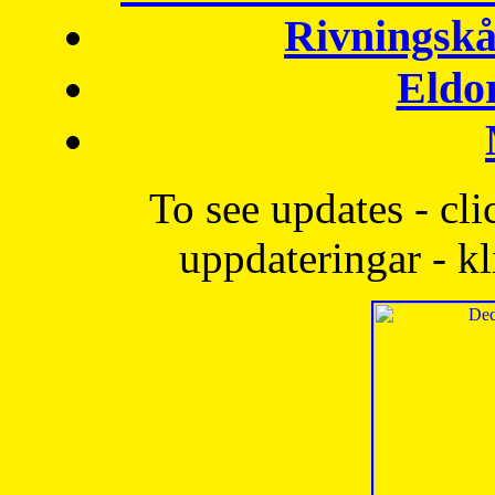
Rivningskå
Eldo
To see updates - cli
uppdateringar - kl