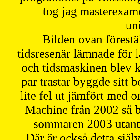
tog jag masterexa
uni
Bilden ovan förestä
tidsresenär lämnade för 
och tidsmaskinen blev k
par trastar byggde sitt b
lite fel ut jämfört med 
Machine från 2002 så be
sommaren 2003 utantil
Där är också detta själ