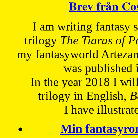
Brev från C
I am writing fantasy
trilogy
The Tiaras of 
my fantasyworld Artezan
was published 
In the year 2018 I will
trilogy in English,
Be
I have
illustrat
Min fantasyro