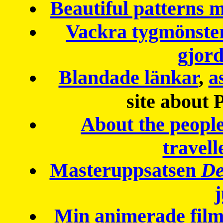
Beautiful patterns
Vackra tygmönster
gjor
Blandade länkar
,
a
site about 
About the peopl
travell
Masteruppsatsen
De
Min animerade fil