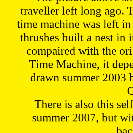
traveller left long ago. 
time machine was left in 
thrushes built a nest in 
compaired with the or
Time Machine, it depe
drawn summer 2003 by
C
There is also this sel
summer 2007, but wit
bac