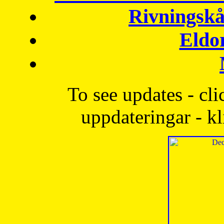
Rivningskå
Eldo
To see updates - cli
uppdateringar - kl