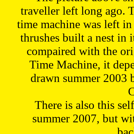
traveller left long ago. 
time machine was left in 
thrushes built a nest in 
compaired with the or
Time Machine, it depe
drawn summer 2003 by
C
There is also this sel
summer 2007, but wit
bac