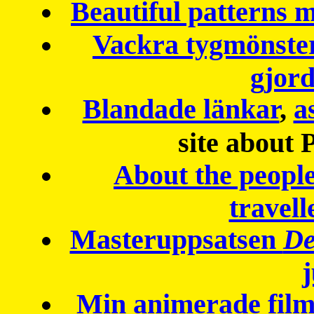
Beautiful patterns
Vackra tygmönster
gjor
Blandade länkar
,
a
site about 
About the peopl
travell
Masteruppsatsen
De
Min animerade fil