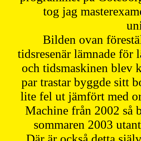
tog jag masterexa
uni
Bilden ovan förestä
tidsresenär lämnade för 
och tidsmaskinen blev k
par trastar byggde sitt b
lite fel ut jämfört med 
Machine från 2002 så be
sommaren 2003 utantil
Där är också detta själ