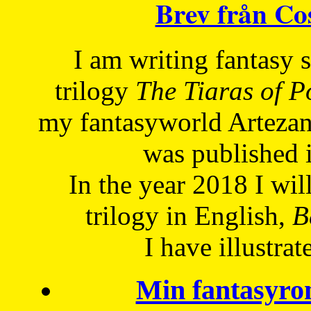
Brev från C
I am writing fantasy
trilogy
The Tiaras of 
my fantasyworld Artezan
was published 
In the year 2018 I will
trilogy in English,
Be
I have
illustrat
Min fantasyro