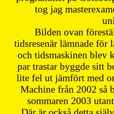
tog jag masterexa
uni
Bilden ovan förestä
tidsresenär lämnade för 
och tidsmaskinen blev k
par trastar byggde sitt b
lite fel ut jämfört med 
Machine från 2002 så be
sommaren 2003 utantil
Där är också detta själ