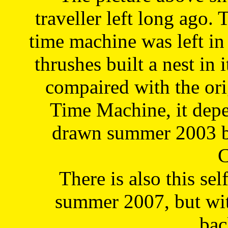
traveller left long ago. 
time machine was left in 
thrushes built a nest in 
compaired with the or
Time Machine, it depe
drawn summer 2003 by
C
There is also this sel
summer 2007, but wit
bac