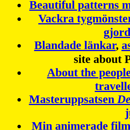
Beautiful patterns
Vackra tygmönster
gjor
Blandade länkar
,
a
site about 
About the peopl
travell
Masteruppsatsen
De
Min animerade fil