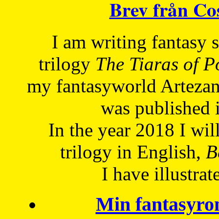
Brev från C
I am writing fantasy
trilogy
The Tiaras of 
my fantasyworld Artezan
was published 
In the year 2018 I will
trilogy in English,
Be
I have
illustrat
Min fantasyro