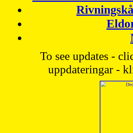
Rivningskå
Eldo
To see updates - cli
uppdateringar - kl