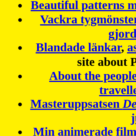
Beautiful patterns
Vackra tygmönster
gjor
Blandade länkar
,
a
site about 
About the peopl
travell
Masteruppsatsen
De
Min animerade fil