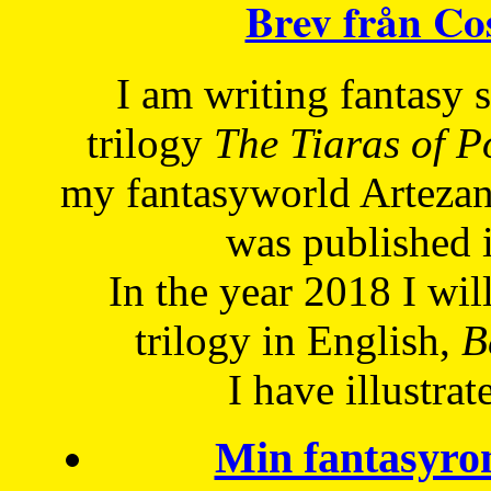
Brev från C
I am writing fantasy
trilogy
The Tiaras of 
my fantasyworld Artezan
was published 
In the year 2018 I will
trilogy in English,
Be
I have
illustrat
Min fantasyro