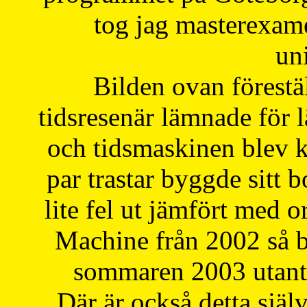
tog jag masterexa
uni
Bilden ovan förestä
tidsresenär lämnade för 
och tidsmaskinen blev k
par trastar byggde sitt b
lite fel ut jämfört med 
Machine från 2002 så be
sommaren 2003 utantil
Där är också detta själ