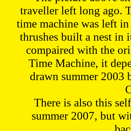
traveller left long ago. 
time machine was left in 
thrushes built a nest in 
compaired with the or
Time Machine, it depe
drawn summer 2003 by
C
There is also this sel
summer 2007, but wit
bac