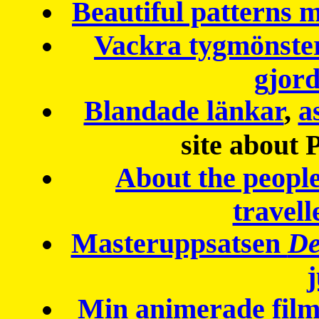
Beautiful patterns
Vackra tygmönster
gjor
Blandade länkar
,
a
site about 
About the peopl
travell
Masteruppsatsen
De
Min animerade fil