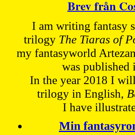
Brev från C
I am writing fantasy
trilogy
The Tiaras of 
my fantasyworld Artezan
was published 
In the year 2018 I will
trilogy in English,
Be
I have
illustrat
Min fantasyro