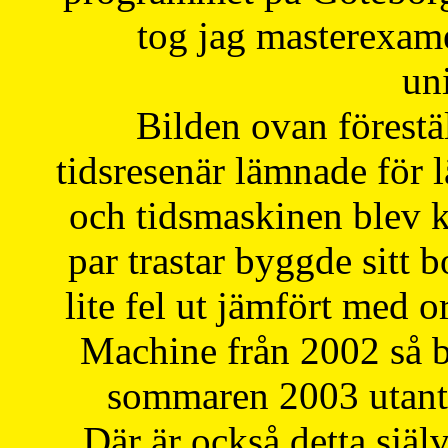
tog jag masterexa
uni
Bilden ovan förestä
tidsresenär lämnade för 
och tidsmaskinen blev k
par trastar byggde sitt b
lite fel ut jämfört med 
Machine från 2002 så be
sommaren 2003 utantil
Där är också detta själ