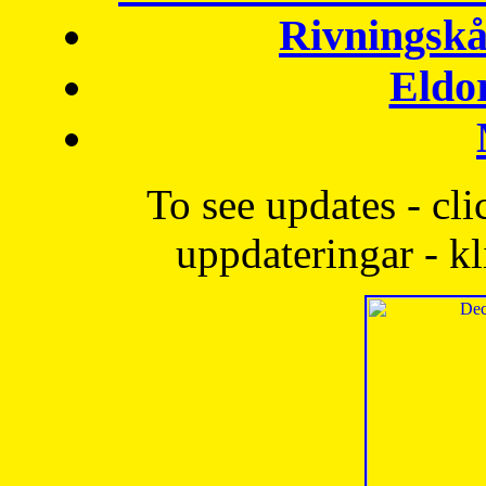
Rivningskå
Eldo
To see updates - cli
uppdateringar - kl