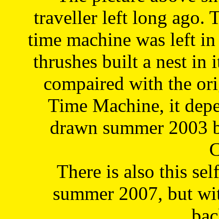
traveller left long ago. 
time machine was left in 
thrushes built a nest in 
compaired with the or
Time Machine, it depe
drawn summer 2003 by
C
There is also this sel
summer 2007, but wit
bac