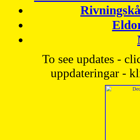
Rivningskå
Eldo
To see updates - cli
uppdateringar - kl