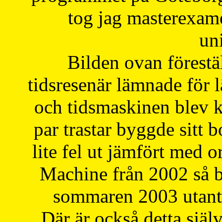
tog jag masterexa
uni
Bilden ovan förestä
tidsresenär lämnade för 
och tidsmaskinen blev k
par trastar byggde sitt b
lite fel ut jämfört med 
Machine från 2002 så be
sommaren 2003 utantil
Där är också detta själ