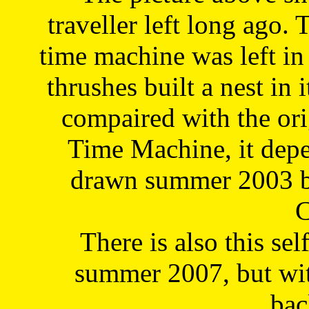
traveller left long ago. 
time machine was left in 
thrushes built a nest in 
compaired with the or
Time Machine, it depe
drawn summer 2003 by
C
There is also this sel
summer 2007, but wit
bac