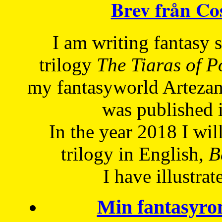
Brev från C
I am writing fantasy
trilogy
The Tiaras of 
my fantasyworld Artezan
was published 
In the year 2018 I will
trilogy in English,
Be
I have
illustrat
Min fantasyro