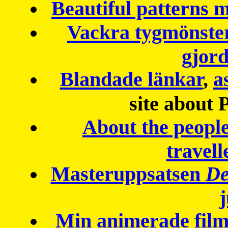
Beautiful patterns
Vackra tygmönster
gjor
Blandade länkar
,
a
site about 
About the peopl
travell
Masteruppsatsen
De
Min animerade fil