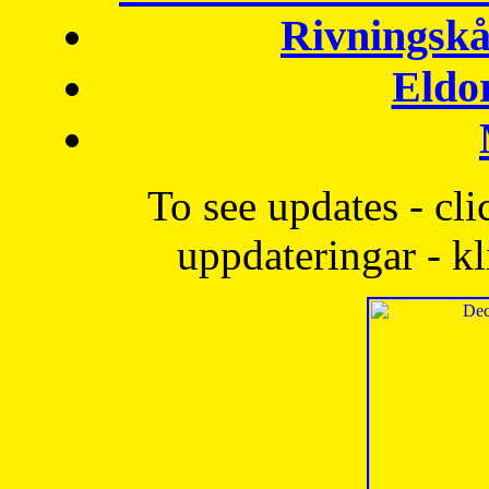
Rivningskå
Eldo
To see updates - cli
uppdateringar - kl