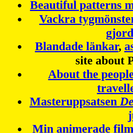
Beautiful patterns
Vackra tygmönster
gjor
Blandade länkar
,
a
site about 
About the peopl
travell
Masteruppsatsen
De
Min animerade fil