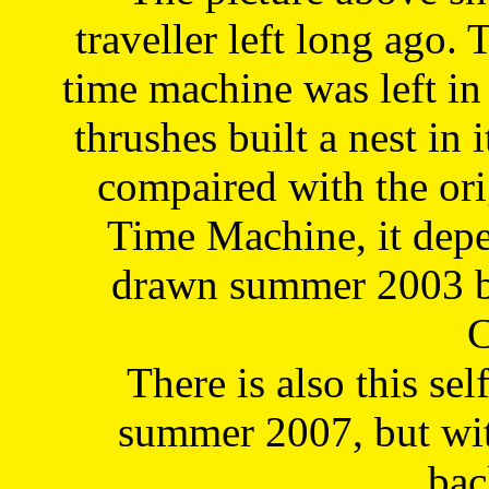
traveller left long ago. 
time machine was left in 
thrushes built a nest in 
compaired with the or
Time Machine, it depe
drawn summer 2003 by
C
There is also this sel
summer 2007, but wit
bac