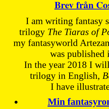
Brev från C
I am writing fantasy
trilogy
The Tiaras of 
my fantasyworld Artezan
was published 
In the year 2018 I will
trilogy in English,
Be
I have
illustrat
Min fantasyro