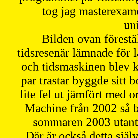
tog jag masterexa
uni
Bilden ovan förestä
tidsresenär lämnade för 
och tidsmaskinen blev k
par trastar byggde sitt b
lite fel ut jämfört med 
Machine från 2002 så be
sommaren 2003 utantil
Där är också detta själ