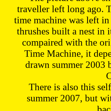
traveller left long ago. 
time machine was left in 
thrushes built a nest in 
compaired with the or
Time Machine, it depe
drawn summer 2003 by
C
There is also this sel
summer 2007, but wit
bac