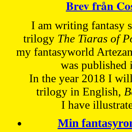
Brev från C
I am writing fantasy
trilogy
The Tiaras of 
my fantasyworld Artezan
was published 
In the year 2018 I will
trilogy in English,
Be
I have
illustrat
Min fantasyro