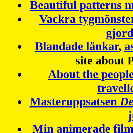
Beautiful patterns
Vackra tygmönster
gjor
Blandade länkar
,
a
site about 
About the peopl
travell
Masteruppsatsen
De
Min animerade fil