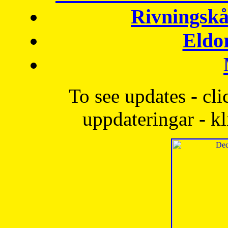
Rivningskå
Eldo
To see updates - cli
uppdateringar - kl