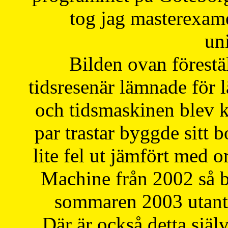
tog jag masterexa
uni
Bilden ovan förestä
tidsresenär lämnade för 
och tidsmaskinen blev k
par trastar byggde sitt b
lite fel ut jämfört med 
Machine från 2002 så be
sommaren 2003 utantil
Där är också detta själ