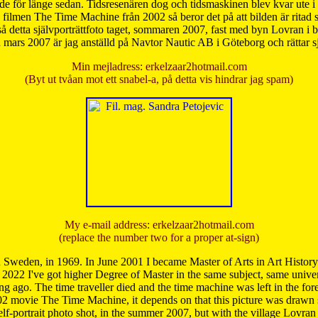
de för länge sedan. Tidsresenären dog och tidsmaskinen blev kvar ute i s
från filmen The Time Machine från 2002 så beror det på att bilden är ritad
å detta självporträttfoto taget, sommaren 2007, fast med byn Lovran i
mars 2007 är jag anställd på Navtor Nautic AB i Göteborg och rättar s
Min mejladress: erkelzaar2hotmail.com
(Byt ut tvåan mot ett snabel-a, på detta vis hindrar jag spam)
My e-mail address: erkelzaar2hotmail.com
(replace the number two for a proper at-sign)
 Sweden, in 1969. In June 2001 I became Master of Arts in Art Histor
 2022 I've got higher Degree of Master in the same subject, same univer
 ago. The time traveller died and the time machine was left in the forest'
02 movie The Time Machine, it depends on that this picture was drawn
self-portrait photo shot, in the summer 2007, but with the village Lovra