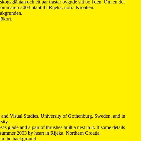
kogsgläntan och ett par trastar byggde sitt bo i den. Om en del
 sommaren 2003 utantill i Rijeka, norra Kroatien.
 bakgrunden.
jökort.
y and Visual Studies, University of Gothenburg, Sweden, and in
sity.
s glade and a pair of thrushes built a nest in it. If some details
 summer 2003 by heart in Rijeka, Northern Croatia
.
n in the background.