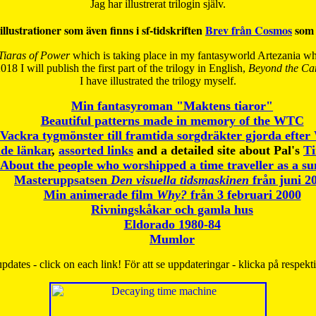
Jag har illustrerat trilogin själv.
illustrationer som även finns i sf-tidskriften
Brev från Cosmos
som 
Tiaras of Power
which is taking place in my fantasyworld Artezania whi
018 I will publish the first part of the trilogy in English,
Beyond the Can
I have
illustrated the trilogy myself.
Min fantasyroman "Maktens tiaror"
Beautiful patterns made in memory of the WTC
Vackra tygmönster till framtida sorgdräkter gjorda efte
de länkar
,
assorted links
and a detailed site about Pal's
T
About the people who worshipped a time traveller as a s
Masteruppsatsen
Den visuella tidsmaskinen
från juni 2
Min animerade film
Why?
från 3 februari 2000
Rivningskåkar och gamla hus
Eldorado 1980-84
Mumlor
pdates - click on each link! För att se uppdateringar - klicka på respekt