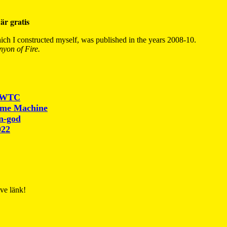
är gratis
ch I constructed myself, was published in the years 2008-10.
yon of Fire.
r WTC
ime Machine
un-god
022
ive länk!