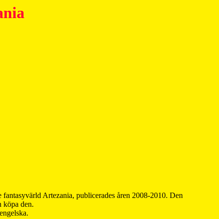
ania
 fantasyvärld Artezania, publicerades åren 2008-2010. Den
an köpa den.
 engelska.