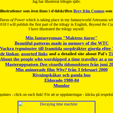
Jag har illustrerat trilogin själv.
illustrationer som även finns i sf-tidskriften
Brev från Cosmos
som 
Tiaras of Power
which is taking place in my fantasyworld Artezania whi
018 I will publish the first part of the trilogy in English,
Beyond the Can
I have
illustrated the trilogy myself.
Min fantasyroman "Maktens tiaror"
Beautiful patterns made in memory of the WTC
Vackra tygmönster till framtida sorgdräkter gjorda efte
de länkar
,
assorted links
and a detailed site about Pal's
T
About the people who worshipped a time traveller as a s
Masteruppsatsen
Den visuella tidsmaskinen
från juni 2
Min animerade film
Why?
från 3 februari 2000
Rivningskåkar och gamla hus
Eldorado 1980-84
Mumlor
pdates - click on each link! För att se uppdateringar - klicka på respekt