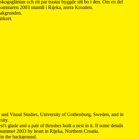
kogsgläntan och ett par trastar byggde sitt bo i den. Om en del
 sommaren 2003 utantill i Rijeka, norra Kroatien.
 bakgrunden.
jökort.
y and Visual Studies, University of Gothenburg, Sweden, and in
sity.
s glade and a pair of thrushes built a nest in it. If some details
 summer 2003 by heart in Rijeka, Northern Croatia
.
n in the background.