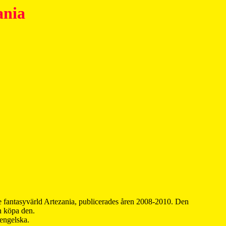
ania
 fantasyvärld Artezania, publicerades åren 2008-2010. Den
an köpa den.
 engelska.