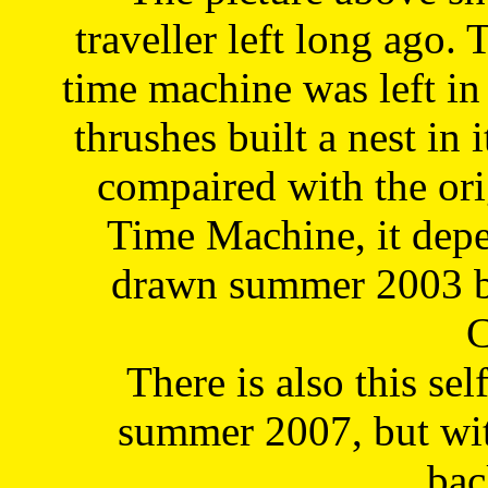
traveller left long ago. 
time machine was left in 
thrushes built a nest in 
compaired with the or
Time Machine, it depe
drawn summer 2003 by
C
There is also this sel
summer 2007, but wit
bac