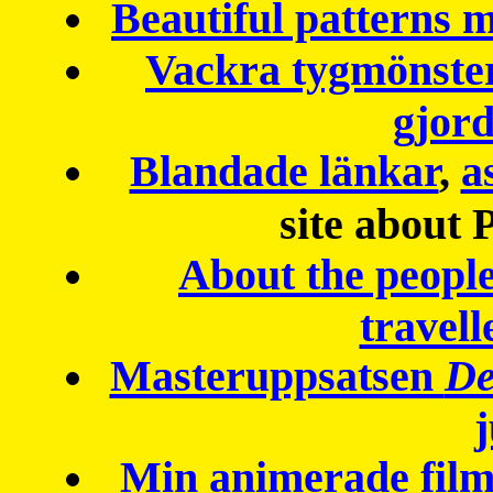
Beautiful patterns
Vackra tygmönster
gjor
Blandade länkar
,
a
site about 
About the peopl
travell
Masteruppsatsen
De
Min animerade fil