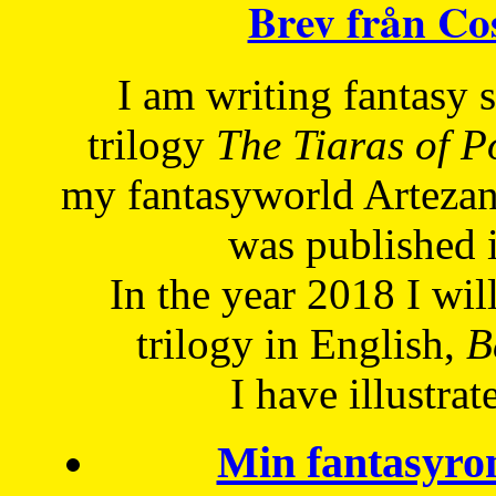
Brev från C
I am writing fantasy
trilogy
The Tiaras of 
my fantasyworld Artezan
was published 
In the year 2018 I will
trilogy in English,
Be
I have
illustrat
Min fantasyro