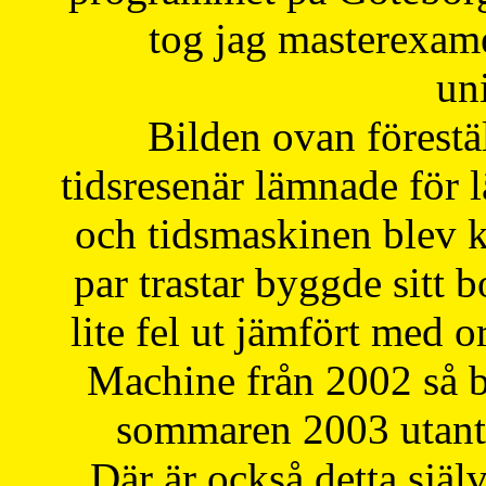
tog jag masterexa
uni
Bilden ovan förestä
tidsresenär lämnade för 
och tidsmaskinen blev k
par trastar byggde sitt b
lite fel ut jämfört med 
Machine från 2002 så be
sommaren 2003 utantil
Där är också detta själ