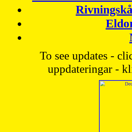
Rivningskå
Eldo
To see updates - cli
uppdateringar - kl