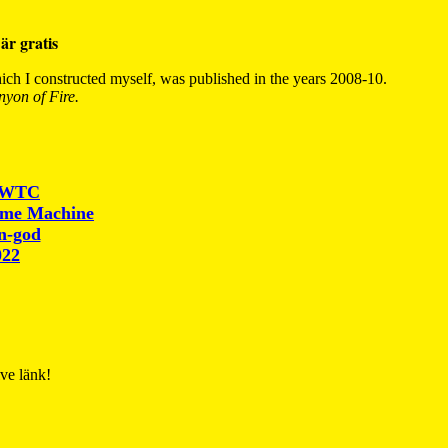
är gratis
ch I constructed myself, was published in the years 2008-10.
yon of Fire.
r WTC
ime Machine
un-god
022
ive länk!