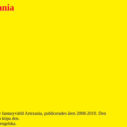
ania
 fantasyvärld Artezania, publicerades åren 2008-2010. Den
an köpa den.
 engelska.