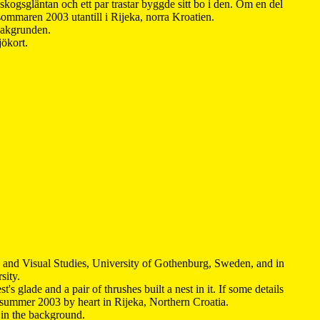
kogsgläntan och ett par trastar byggde sitt bo i den. Om en del
 sommaren 2003 utantill i Rijeka, norra Kroatien.
 bakgrunden.
jökort.
y and Visual Studies, University of Gothenburg, Sweden, and in
sity.
s glade and a pair of thrushes built a nest in it. If some details
 summer 2003 by heart in Rijeka, Northern Croatia
.
n in the background.