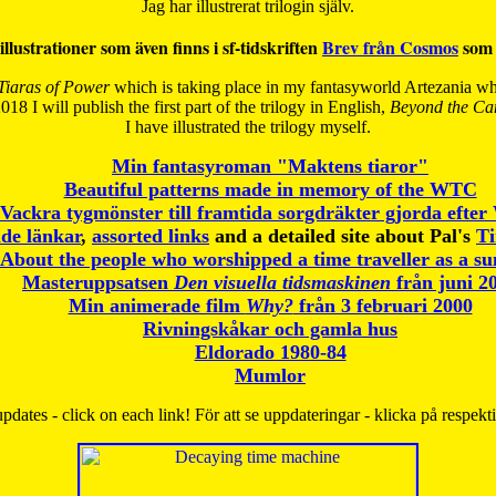
Jag har illustrerat trilogin själv.
illustrationer som även finns i sf-tidskriften
Brev från Cosmos
som 
Tiaras of Power
which is taking place in my fantasyworld Artezania whi
018 I will publish the first part of the trilogy in English,
Beyond the Can
I have
illustrated the trilogy myself.
Min fantasyroman "Maktens tiaror"
Beautiful patterns made in memory of the WTC
Vackra tygmönster till framtida sorgdräkter gjorda efte
de länkar
,
assorted links
and a detailed site about Pal's
T
About the people who worshipped a time traveller as a s
Masteruppsatsen
Den visuella tidsmaskinen
från juni 2
Min animerade film
Why?
från 3 februari 2000
Rivningskåkar och gamla hus
Eldorado 1980-84
Mumlor
pdates - click on each link! För att se uppdateringar - klicka på respekt