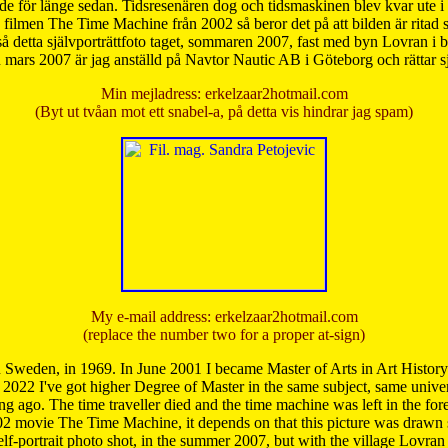
de för länge sedan. Tidsresenären dog och tidsmaskinen blev kvar ute i s
från filmen The Time Machine från 2002 så beror det på att bilden är ritad
å detta självporträttfoto taget, sommaren 2007, fast med byn Lovran i
mars 2007 är jag anställd på Navtor Nautic AB i Göteborg och rättar s
Min mejladress: erkelzaar2hotmail.com
(Byt ut tvåan mot ett snabel-a, på detta vis hindrar jag spam)
My e-mail address: erkelzaar2hotmail.com
(replace the number two for a proper at-sign)
 Sweden, in 1969. In June 2001 I became Master of Arts in Art Histor
 2022 I've got higher Degree of Master in the same subject, same univer
 ago. The time traveller died and the time machine was left in the forest'
02 movie The Time Machine, it depends on that this picture was drawn
self-portrait photo shot, in the summer 2007, but with the village Lovra