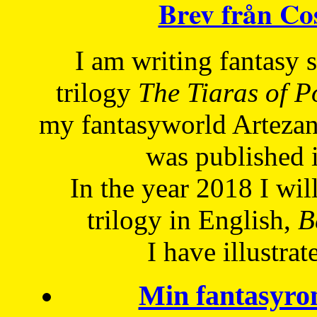
Brev från C
I am writing fantasy
trilogy
The Tiaras of 
my fantasyworld Artezan
was published 
In the year 2018 I will
trilogy in English,
Be
I have
illustrat
Min fantasyro