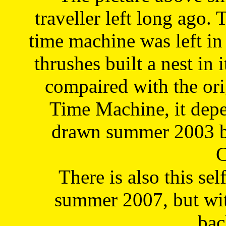
traveller left long ago. 
time machine was left in 
thrushes built a nest in 
compaired with the or
Time Machine, it depe
drawn summer 2003 by
C
There is also this sel
summer 2007, but wit
bac