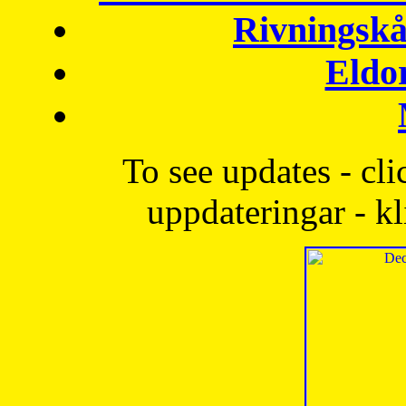
Rivningskå
Eldo
To see updates - cli
uppdateringar - kl