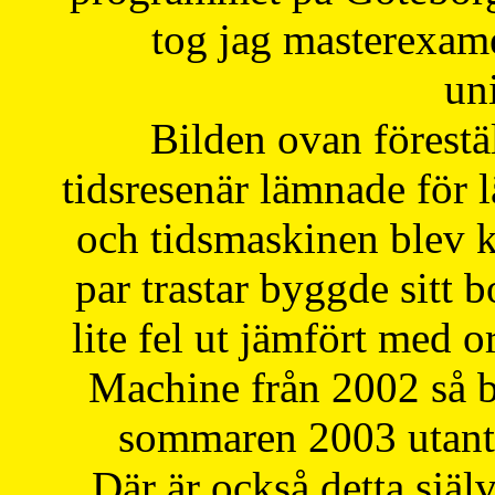
tog jag masterexa
uni
Bilden ovan förestä
tidsresenär lämnade för 
och tidsmaskinen blev k
par trastar byggde sitt b
lite fel ut jämfört med 
Machine från 2002 så be
sommaren 2003 utantil
Där är också detta själ