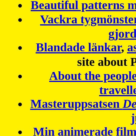
Beautiful patterns
Vackra tygmönster
gjor
Blandade länkar
,
a
site about 
About the peopl
travell
Masteruppsatsen
De
Min animerade fil