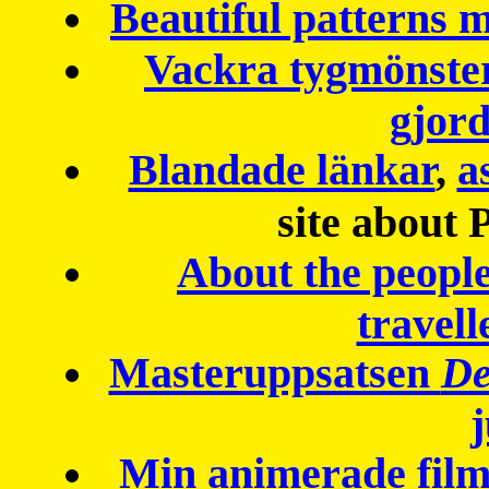
Beautiful patterns
Vackra tygmönster
gjor
Blandade länkar
,
a
site about 
About the peopl
travell
Masteruppsatsen
De
Min animerade fil