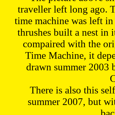
traveller left long ago. 
time machine was left in 
thrushes built a nest in 
compaired with the or
Time Machine, it depe
drawn summer 2003 by
C
There is also this sel
summer 2007, but wit
bac