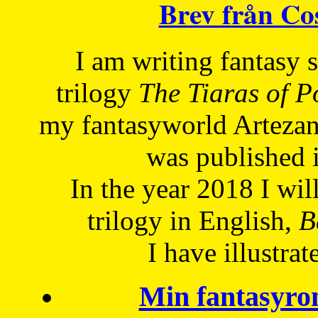
Brev från C
I am writing fantasy
trilogy
The Tiaras of 
my fantasyworld Artezan
was published 
In the year 2018 I will
trilogy in English,
Be
I have
illustrat
Min fantasyro