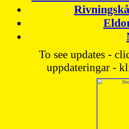
Rivningskå
Eldo
To see updates - cli
uppdateringar - kl