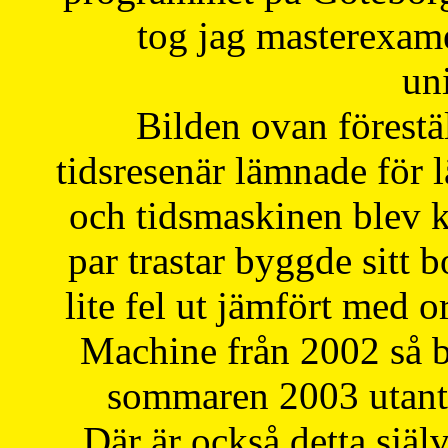
tog jag masterexa
uni
Bilden ovan förestä
tidsresenär lämnade för 
och tidsmaskinen blev k
par trastar byggde sitt b
lite fel ut jämfört med 
Machine från 2002 så be
sommaren 2003 utantil
Där är också detta själ