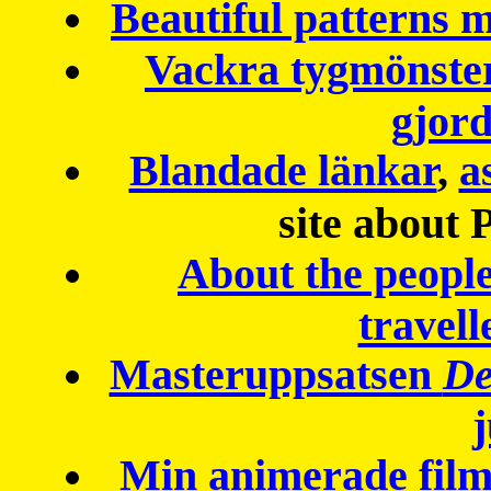
Beautiful patterns
Vackra tygmönster
gjor
Blandade länkar
,
a
site about 
About the peopl
travell
Masteruppsatsen
De
Min animerade fil