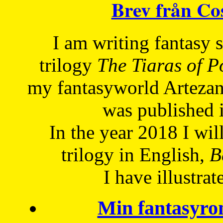
Brev från C
I am writing fantasy
trilogy
The Tiaras of 
my fantasyworld Artezan
was published 
In the year 2018 I will
trilogy in English,
Be
I have
illustrat
Min fantasyro