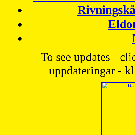
Rivningskå
Eldo
To see updates - cli
uppdateringar - kl