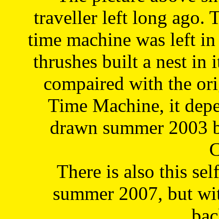
traveller left long ago. 
time machine was left in 
thrushes built a nest in 
compaired with the or
Time Machine, it depe
drawn summer 2003 by
C
There is also this sel
summer 2007, but wit
bac