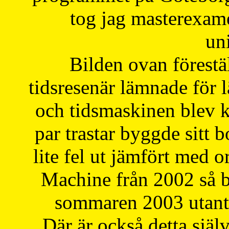
tog jag masterexa
uni
Bilden ovan förestä
tidsresenär lämnade för 
och tidsmaskinen blev k
par trastar byggde sitt b
lite fel ut jämfört med 
Machine från 2002 så be
sommaren 2003 utantil
Där är också detta själ