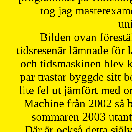
tog jag masterexa
uni
Bilden ovan förestä
tidsresenär lämnade för 
och tidsmaskinen blev k
par trastar byggde sitt b
lite fel ut jämfört med 
Machine från 2002 så be
sommaren 2003 utantil
Där är också detta själ