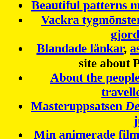
Beautiful patterns
Vackra tygmönster
gjor
Blandade länkar
,
a
site about 
About the peopl
travell
Masteruppsatsen
De
Min animerade fil