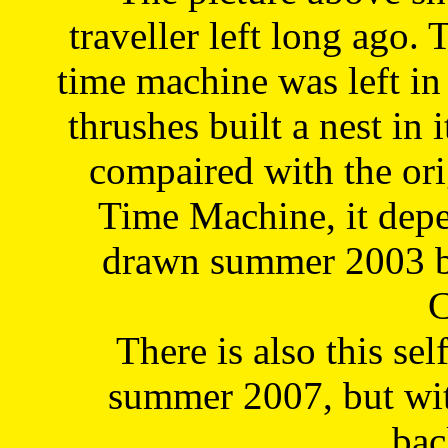
traveller left long ago. 
time machine was left in 
thrushes built a nest in 
compaired with the or
Time Machine, it depe
drawn summer 2003 by
C
There is also this sel
summer 2007, but wit
bac