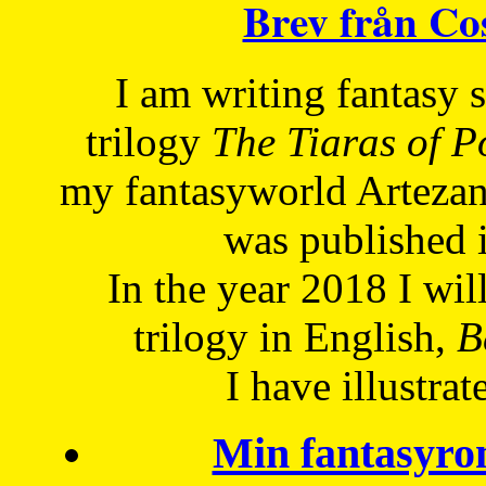
Brev från C
I am writing fantasy
trilogy
The Tiaras of 
my fantasyworld Artezan
was published 
In the year 2018 I will
trilogy in English,
Be
I have
illustrat
Min fantasyro