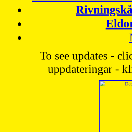
Rivningskå
Eldo
To see updates - cli
uppdateringar - kl