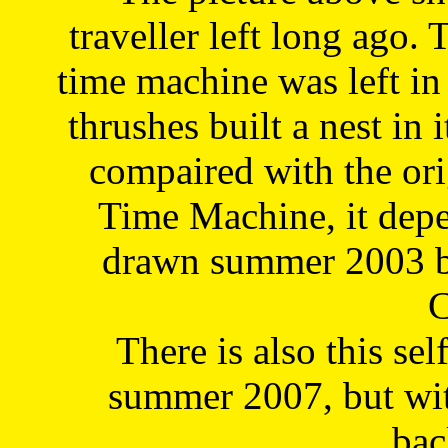
traveller left long ago. 
time machine was left in 
thrushes built a nest in 
compaired with the or
Time Machine, it depe
drawn summer 2003 by
C
There is also this sel
summer 2007, but wit
bac