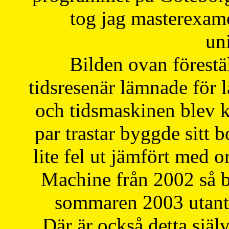
tog jag masterexa
uni
Bilden ovan förestä
tidsresenär lämnade för 
och tidsmaskinen blev k
par trastar byggde sitt b
lite fel ut jämfört med 
Machine från 2002 så be
sommaren 2003 utantil
Där är också detta själ