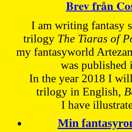
Brev från C
I am writing fantasy
trilogy
The Tiaras of 
my fantasyworld Artezan
was published 
In the year 2018 I will
trilogy in English,
Be
I have
illustrat
Min fantasyro