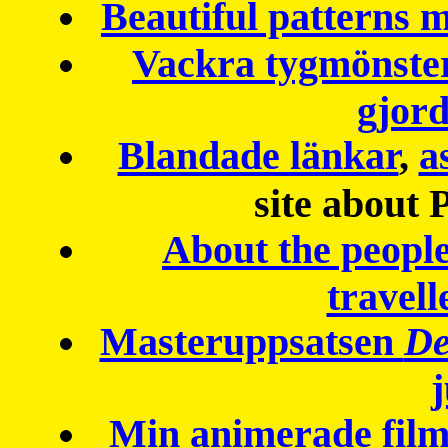
Beautiful patterns
Vackra tygmönster
gjor
Blandade länkar
,
a
site about 
About the peopl
travell
Masteruppsatsen
De
Min animerade fil