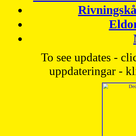
Rivningskå
Eldo
To see updates - cli
uppdateringar - kl