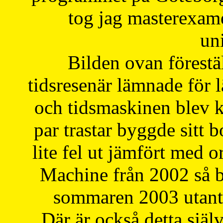
tog jag masterexa
uni
Bilden ovan förestä
tidsresenär lämnade för 
och tidsmaskinen blev k
par trastar byggde sitt b
lite fel ut jämfört med 
Machine från 2002 så be
sommaren 2003 utantil
Där är också detta själ