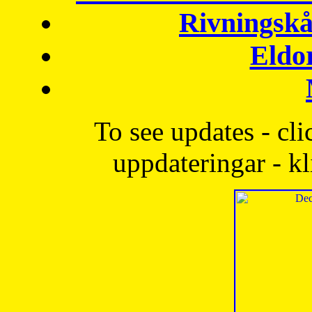
Rivningskå
Eldo
To see updates - cli
uppdateringar - kl