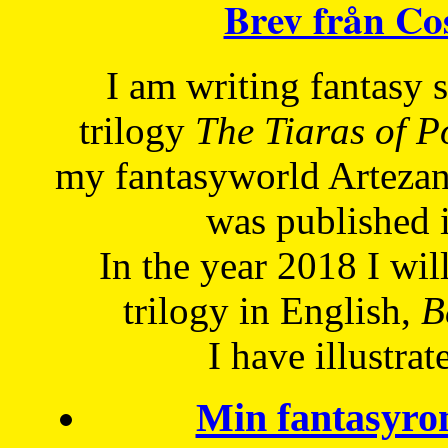
Brev från C
I am writing fantasy
trilogy
The Tiaras of 
my fantasyworld Artezan
was published 
In the year 2018 I will
trilogy in English,
Be
I have
illustrat
Min fantasyro