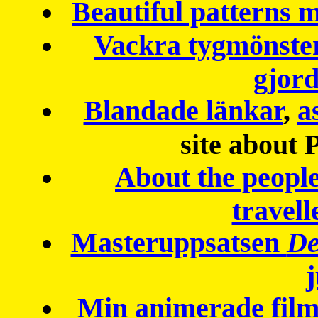
Beautiful patterns
Vackra tygmönster
gjor
Blandade länkar
,
a
site about 
About the peopl
travell
Masteruppsatsen
De
Min animerade fil