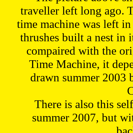
traveller left long ago. 
time machine was left in 
thrushes built a nest in 
compaired with the or
Time Machine, it depe
drawn summer 2003 by
C
There is also this sel
summer 2007, but wit
bac