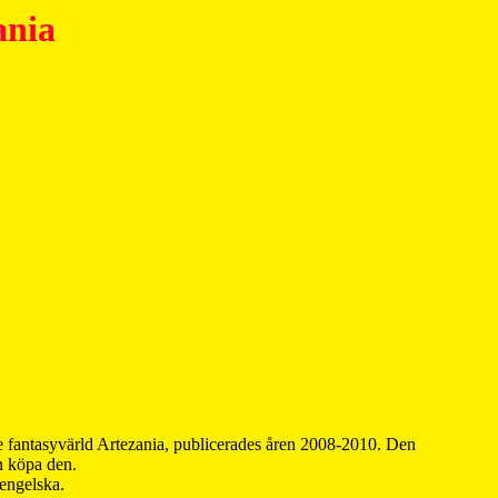
ania
 fantasyvärld Artezania, publicerades åren 2008-2010. Den
an köpa den.
 engelska.