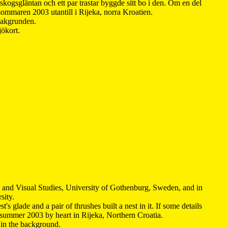
kogsgläntan och ett par trastar byggde sitt bo i den. Om en del
 sommaren 2003 utantill i Rijeka, norra Kroatien.
 bakgrunden.
jökort.
y and Visual Studies, University of Gothenburg, Sweden, and in
sity.
s glade and a pair of thrushes built a nest in it. If some details
 summer 2003 by heart in Rijeka, Northern Croatia
.
n in the background.