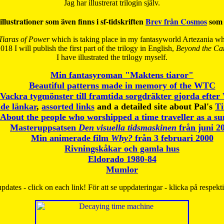
Jag har illustrerat trilogin själv.
illustrationer som även finns i sf-tidskriften
Brev från Cosmos
som 
Tiaras of Power
which is taking place in my fantasyworld Artezania whi
018 I will publish the first part of the trilogy in English,
Beyond the Can
I have
illustrated the trilogy myself.
Min fantasyroman "Maktens tiaror"
Beautiful patterns made in memory of the WTC
Vackra tygmönster till framtida sorgdräkter gjorda efte
de länkar
,
assorted links
and a detailed site about Pal's
T
About the people who worshipped a time traveller as a s
Masteruppsatsen
Den visuella tidsmaskinen
från juni 2
Min animerade film
Why?
från 3 februari 2000
Rivningskåkar och gamla hus
Eldorado 1980-84
Mumlor
pdates - click on each link! För att se uppdateringar - klicka på respekt