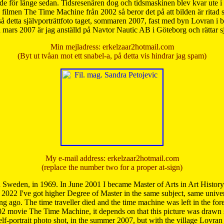
de för länge sedan. Tidsresenären dog och tidsmaskinen blev kvar ute i s
från filmen The Time Machine från 2002 så beror det på att bilden är ritad
å detta självporträttfoto taget, sommaren 2007, fast med byn Lovran i
mars 2007 är jag anställd på Navtor Nautic AB i Göteborg och rättar s
Min mejladress: erkelzaar2hotmail.com
(Byt ut tvåan mot ett snabel-a, på detta vis hindrar jag spam)
My e-mail address: erkelzaar2hotmail.com
(replace the number two for a proper at-sign)
 Sweden, in 1969. In June 2001 I became Master of Arts in Art Histor
 2022 I've got higher Degree of Master in the same subject, same univer
 ago. The time traveller died and the time machine was left in the forest'
02 movie The Time Machine, it depends on that this picture was drawn
self-portrait photo shot, in the summer 2007, but with the village Lovra