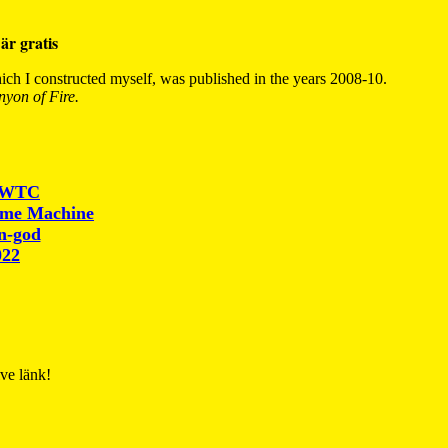
är gratis
ch I constructed myself, was published in the years 2008-10.
yon of Fire.
r WTC
ime Machine
un-god
022
ive länk!