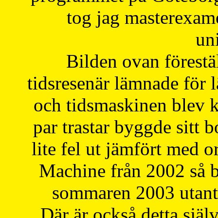
tog jag masterexa
uni
Bilden ovan förestä
tidsresenär lämnade för 
och tidsmaskinen blev k
par trastar byggde sitt b
lite fel ut jämfört med 
Machine från 2002 så be
sommaren 2003 utantil
Där är också detta själ