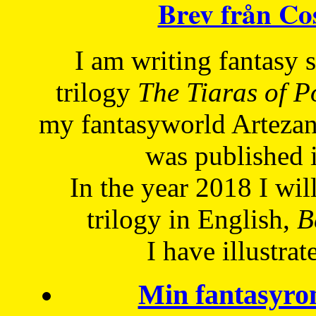
Brev från C
I am writing fantasy
trilogy
The Tiaras of 
my fantasyworld Artezan
was published 
In the year 2018 I will
trilogy in English,
Be
I have
illustrat
Min fantasyro