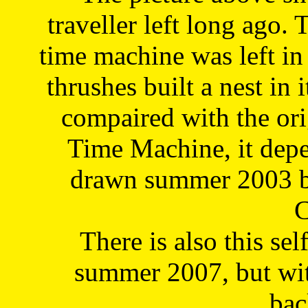
traveller left long ago. 
time machine was left in 
thrushes built a nest in 
compaired with the or
Time Machine, it depe
drawn summer 2003 by
C
There is also this sel
summer 2007, but wit
bac