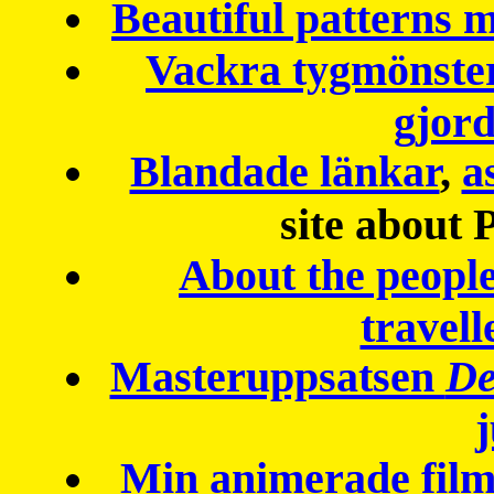
Beautiful patterns
Vackra tygmönster
gjor
Blandade länkar
,
a
site about 
About the peopl
travell
Masteruppsatsen
De
Min animerade fil