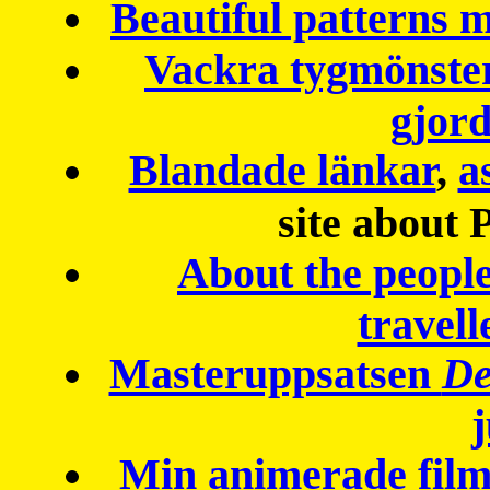
Beautiful patterns
Vackra tygmönster
gjor
Blandade länkar
,
a
site about 
About the peopl
travell
Masteruppsatsen
De
Min animerade fil