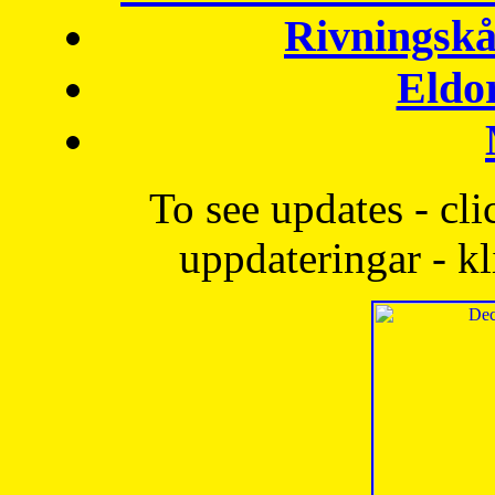
Rivningskå
Eldo
To see updates - cli
uppdateringar - kl