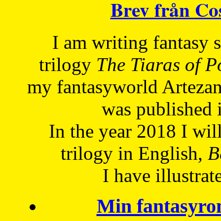
Brev från C
I am writing fantasy
trilogy
The Tiaras of 
my fantasyworld Artezan
was published 
In the year 2018 I will
trilogy in English,
Be
I have
illustrat
Min fantasyro