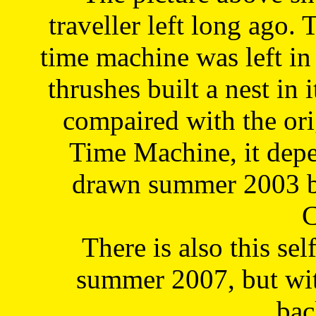
traveller left long ago. 
time machine was left in 
thrushes built a nest in 
compaired with the or
Time Machine, it depe
drawn summer 2003 by
C
There is also this sel
summer 2007, but wit
bac