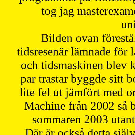
tog jag masterexa
uni
Bilden ovan förestä
tidsresenär lämnade för 
och tidsmaskinen blev k
par trastar byggde sitt b
lite fel ut jämfört med 
Machine från 2002 så be
sommaren 2003 utantil
Där är också detta själ