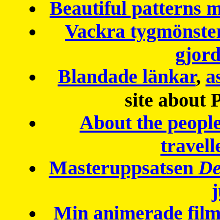
Beautiful patterns
Vackra tygmönster
gjor
Blandade länkar
,
a
site about 
About the peopl
travell
Masteruppsatsen
De
Min animerade fil