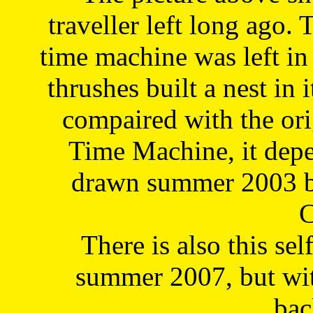
traveller left long ago. 
time machine was left in 
thrushes built a nest in 
compaired with the or
Time Machine, it depe
drawn summer 2003 by
C
There is also this sel
summer 2007, but wit
bac