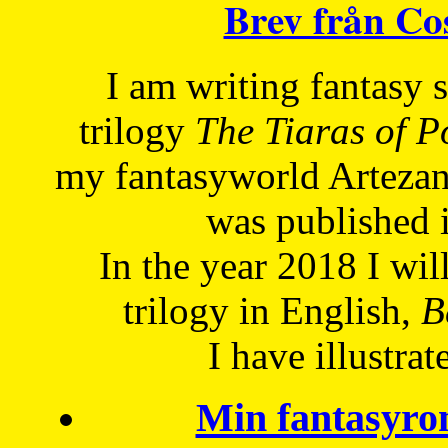
Brev från C
I am writing fantasy
trilogy
The Tiaras of 
my fantasyworld Artezan
was published 
In the year 2018 I will
trilogy in English,
Be
I have
illustrat
Min fantasyro