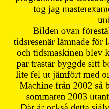
tog jag masterexa
uni
Bilden ovan förestä
tidsresenär lämnade för 
och tidsmaskinen blev k
par trastar byggde sitt b
lite fel ut jämfört med 
Machine från 2002 så be
sommaren 2003 utantil
Där är också detta själ