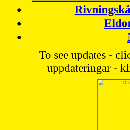
Rivningskå
Eldo
To see updates - cli
uppdateringar - kl