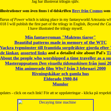
Jag har illustrerat trilogin själv.
illustrationer som även finns i sf-tidskriften
Brev från Cosmos
som 
Tiaras of Power
which is taking place in my fantasyworld Artezania whi
018 I will publish the first part of the trilogy in English,
Beyond the Can
I have
illustrated the trilogy myself.
Min fantasyroman "Maktens tiaror"
Beautiful patterns made in memory of the WTC
Vackra tygmönster till framtida sorgdräkter gjorda efte
de länkar
,
assorted links
and a detailed site about Pal's
T
About the people who worshipped a time traveller as a s
Masteruppsatsen
Den visuella tidsmaskinen
från juni 2
Min animerade film
Why?
från 3 februari 2000
Rivningskåkar och gamla hus
Eldorado 1980-84
Mumlor
pdates - click on each link! För att se uppdateringar - klicka på respekt