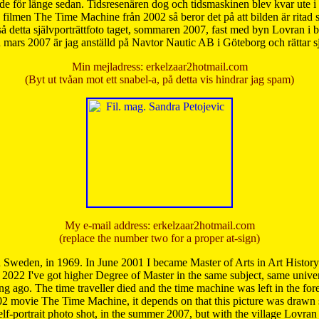
de för länge sedan. Tidsresenären dog och tidsmaskinen blev kvar ute i s
från filmen The Time Machine från 2002 så beror det på att bilden är ritad
å detta självporträttfoto taget, sommaren 2007, fast med byn Lovran i
mars 2007 är jag anställd på Navtor Nautic AB i Göteborg och rättar s
Min mejladress: erkelzaar2hotmail.com
(Byt ut tvåan mot ett snabel-a, på detta vis hindrar jag spam)
My e-mail address: erkelzaar2hotmail.com
(replace the number two for a proper at-sign)
 Sweden, in 1969. In June 2001 I became Master of Arts in Art Histor
 2022 I've got higher Degree of Master in the same subject, same univer
 ago. The time traveller died and the time machine was left in the forest'
02 movie The Time Machine, it depends on that this picture was drawn
self-portrait photo shot, in the summer 2007, but with the village Lovra