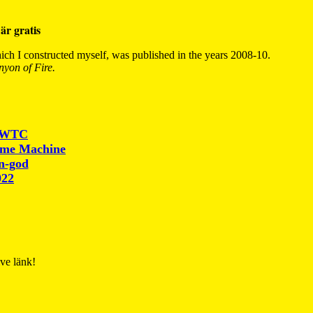
är gratis
ch I constructed myself, was published in the years 2008-10.
yon of Fire.
r WTC
ime Machine
un-god
022
ive länk!