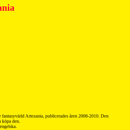
ania
 fantasyvärld Artezania, publicerades åren 2008-2010. Den
an köpa den.
 engelska.