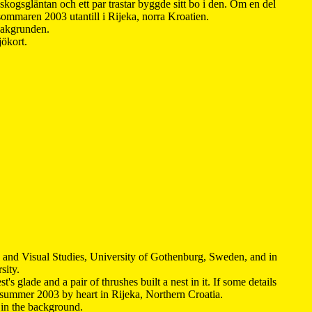
kogsgläntan och ett par trastar byggde sitt bo i den. Om en del
 sommaren 2003 utantill i Rijeka, norra Kroatien.
 bakgrunden.
jökort.
y and Visual Studies, University of Gothenburg, Sweden, and in
sity.
s glade and a pair of thrushes built a nest in it. If some details
 summer 2003 by heart in Rijeka, Northern Croatia
.
n in the background.