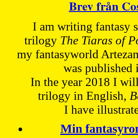
Brev från C
I am writing fantasy
trilogy
The Tiaras of 
my fantasyworld Artezan
was published 
In the year 2018 I will
trilogy in English,
Be
I have
illustrat
Min fantasyro