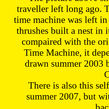
traveller left long ago. 
time machine was left in 
thrushes built a nest in 
compaired with the or
Time Machine, it depe
drawn summer 2003 by
C
There is also this sel
summer 2007, but wit
bac