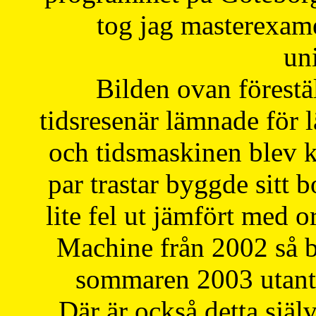
tog jag masterexa
uni
Bilden ovan förestä
tidsresenär lämnade för 
och tidsmaskinen blev k
par trastar byggde sitt b
lite fel ut jämfört med 
Machine från 2002 så be
sommaren 2003 utantil
Där är också detta själ