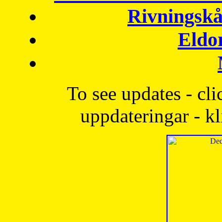
Rivningskå
Eldo
To see updates - cli
uppdateringar - kl