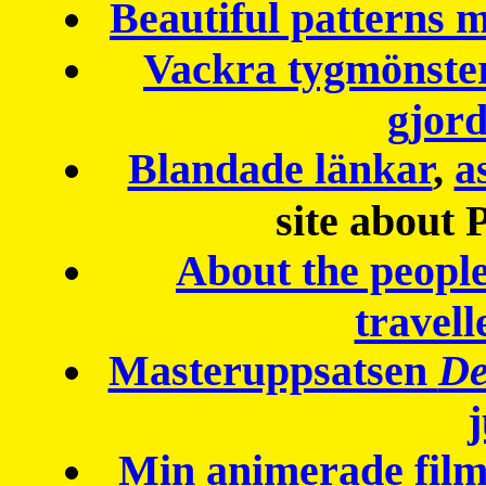
Beautiful patterns
Vackra tygmönster
gjor
Blandade länkar
,
a
site about 
About the peopl
travell
Masteruppsatsen
De
Min animerade fil