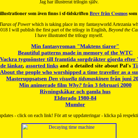
Jag har illustrerat trilogin själv.
illustrationer som även finns i sf-tidskriften
Brev från Cosmos
som 
Tiaras of Power
which is taking place in my fantasyworld Artezania whi
018 I will publish the first part of the trilogy in English,
Beyond the Can
I have
illustrated the trilogy myself.
Min fantasyroman "Maktens tiaror"
Beautiful patterns made in memory of the WTC
Vackra tygmönster till framtida sorgdräkter gjorda efte
de länkar
,
assorted links
and a detailed site about Pal's
T
About the people who worshipped a time traveller as a s
Masteruppsatsen
Den visuella tidsmaskinen
från juni 2
Min animerade film
Why?
från 3 februari 2000
Rivningskåkar och gamla hus
Eldorado 1980-84
Mumlor
pdates - click on each link! För att se uppdateringar - klicka på respekt