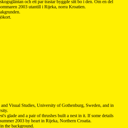
kogsgläntan och ett par trastar byggde sitt bo i den. Om en del
 sommaren 2003 utantill i Rijeka, norra Kroatien.
 bakgrunden.
jökort.
y and Visual Studies, University of Gothenburg, Sweden, and in
sity.
s glade and a pair of thrushes built a nest in it. If some details
 summer 2003 by heart in Rijeka, Northern Croatia
.
n in the background.