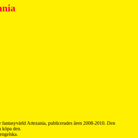
ania
 fantasyvärld Artezania, publicerades åren 2008-2010. Den
an köpa den.
 engelska.