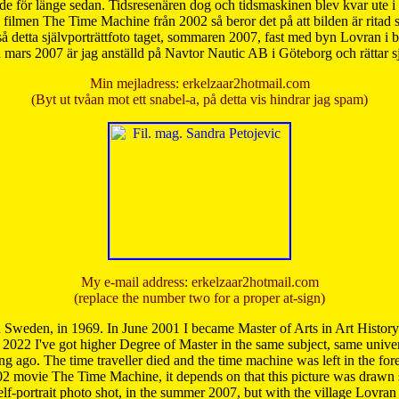
de för länge sedan. Tidsresenären dog och tidsmaskinen blev kvar ute i s
från filmen The Time Machine från 2002 så beror det på att bilden är ritad
å detta självporträttfoto taget, sommaren 2007, fast med byn Lovran i
mars 2007 är jag anställd på Navtor Nautic AB i Göteborg och rättar s
Min mejladress: erkelzaar2hotmail.com
(Byt ut tvåan mot ett snabel-a, på detta vis hindrar jag spam)
My e-mail address: erkelzaar2hotmail.com
(replace the number two for a proper at-sign)
 Sweden, in 1969. In June 2001 I became Master of Arts in Art Histor
 2022 I've got higher Degree of Master in the same subject, same univer
 ago. The time traveller died and the time machine was left in the forest'
02 movie The Time Machine, it depends on that this picture was drawn
self-portrait photo shot, in the summer 2007, but with the village Lovra