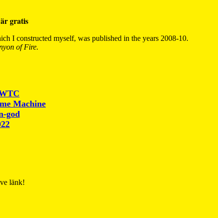
är gratis
ch I constructed myself, was published in the years 2008-10.
yon of Fire.
r WTC
ime Machine
un-god
022
ive länk!