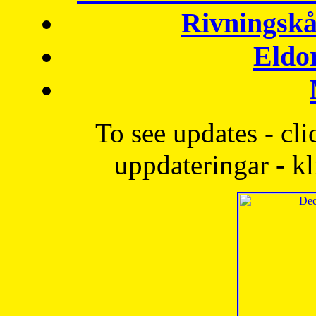
Rivningskå
Eldo
To see updates - cli
uppdateringar - kl