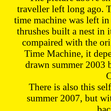
traveller left long ago. 
time machine was left in 
thrushes built a nest in 
compaired with the or
Time Machine, it depe
drawn summer 2003 by
C
There is also this sel
summer 2007, but wit
bac