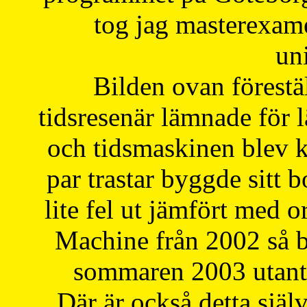
tog jag masterexa
uni
Bilden ovan förestä
tidsresenär lämnade för 
och tidsmaskinen blev k
par trastar byggde sitt b
lite fel ut jämfört med 
Machine från 2002 så be
sommaren 2003 utantil
Där är också detta själ