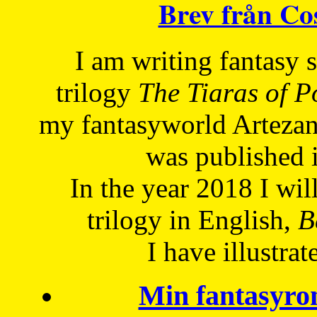
Brev från C
I am writing fantasy
trilogy
The Tiaras of 
my fantasyworld Artezan
was published 
In the year 2018 I will
trilogy in English,
Be
I have
illustrat
Min fantasyro