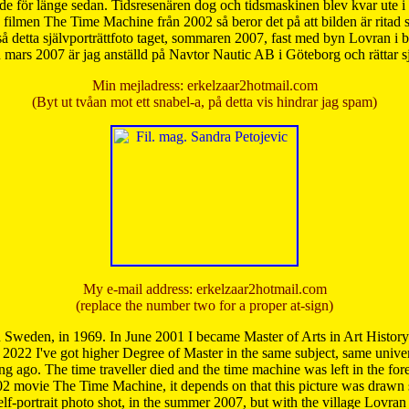
de för länge sedan. Tidsresenären dog och tidsmaskinen blev kvar ute i s
från filmen The Time Machine från 2002 så beror det på att bilden är ritad
å detta självporträttfoto taget, sommaren 2007, fast med byn Lovran i
mars 2007 är jag anställd på Navtor Nautic AB i Göteborg och rättar s
Min mejladress: erkelzaar2hotmail.com
(Byt ut tvåan mot ett snabel-a, på detta vis hindrar jag spam)
My e-mail address: erkelzaar2hotmail.com
(replace the number two for a proper at-sign)
 Sweden, in 1969. In June 2001 I became Master of Arts in Art Histor
 2022 I've got higher Degree of Master in the same subject, same univer
 ago. The time traveller died and the time machine was left in the forest'
02 movie The Time Machine, it depends on that this picture was drawn
self-portrait photo shot, in the summer 2007, but with the village Lovra