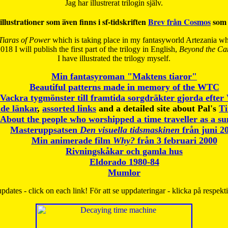
Jag har illustrerat trilogin själv.
illustrationer som även finns i sf-tidskriften
Brev från Cosmos
som 
Tiaras of Power
which is taking place in my fantasyworld Artezania whi
018 I will publish the first part of the trilogy in English,
Beyond the Can
I have
illustrated the trilogy myself.
Min fantasyroman "Maktens tiaror"
Beautiful patterns made in memory of the WTC
Vackra tygmönster till framtida sorgdräkter gjorda efte
de länkar
,
assorted links
and a detailed site about Pal's
T
About the people who worshipped a time traveller as a s
Masteruppsatsen
Den visuella tidsmaskinen
från juni 2
Min animerade film
Why?
från 3 februari 2000
Rivningskåkar och gamla hus
Eldorado 1980-84
Mumlor
pdates - click on each link! För att se uppdateringar - klicka på respekt