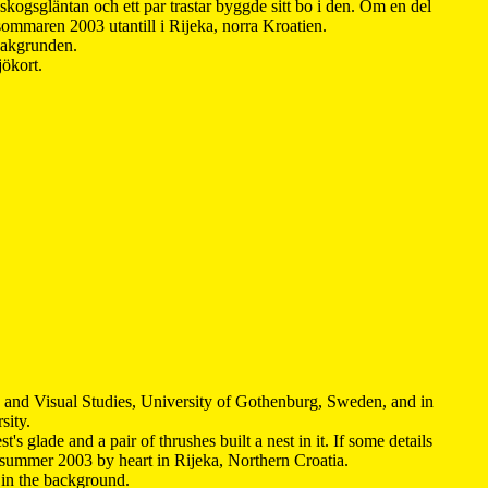
kogsgläntan och ett par trastar byggde sitt bo i den. Om en del
 sommaren 2003 utantill i Rijeka, norra Kroatien.
 bakgrunden.
jökort.
y and Visual Studies, University of Gothenburg, Sweden, and in
sity.
s glade and a pair of thrushes built a nest in it. If some details
 summer 2003 by heart in Rijeka, Northern Croatia
.
n in the background.