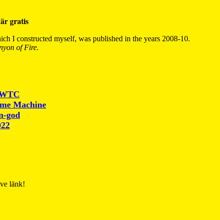
är gratis
ch I constructed myself, was published in the years 2008-10.
yon of Fire.
r WTC
ime Machine
un-god
022
ive länk!