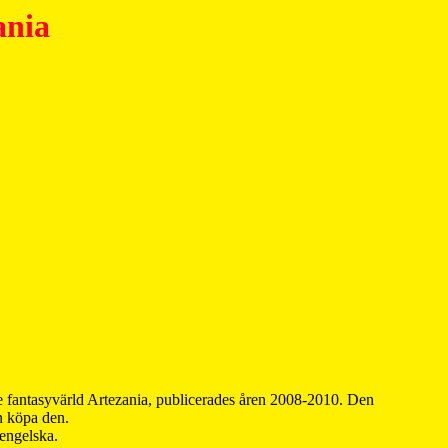
ania
 fantasyvärld Artezania, publicerades åren 2008-2010. Den
an köpa den.
 engelska.