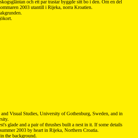
kogsgläntan och ett par trastar byggde sitt bo i den. Om en del
 sommaren 2003 utantill i Rijeka, norra Kroatien.
 bakgrunden.
jökort.
y and Visual Studies, University of Gothenburg, Sweden, and in
sity.
s glade and a pair of thrushes built a nest in it. If some details
 summer 2003 by heart in Rijeka, Northern Croatia
.
n in the background.