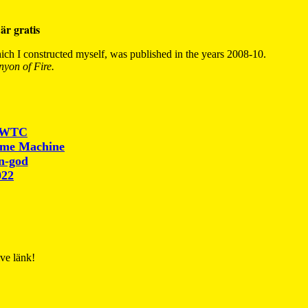
är gratis
ch I constructed myself, was published in the years 2008-10.
yon of Fire.
r WTC
ime Machine
un-god
022
ive länk!