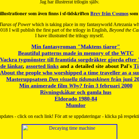
Jag har illustrerat trilogin själv.
illustrationer som även finns i sf-tidskriften
Brev från Cosmos
som 
Tiaras of Power
which is taking place in my fantasyworld Artezania whi
018 I will publish the first part of the trilogy in English,
Beyond the Can
I have
illustrated the trilogy myself.
Min fantasyroman "Maktens tiaror"
Beautiful patterns made in memory of the WTC
Vackra tygmönster till framtida sorgdräkter gjorda efte
de länkar
,
assorted links
and a detailed site about Pal's
T
About the people who worshipped a time traveller as a s
Masteruppsatsen
Den visuella tidsmaskinen
från juni 2
Min animerade film
Why?
från 3 februari 2000
Rivningskåkar och gamla hus
Eldorado 1980-84
Mumlor
pdates - click on each link! För att se uppdateringar - klicka på respekt