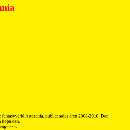
ania
 fantasyvärld Artezania, publicerades åren 2008-2010. Den
an köpa den.
 engelska.