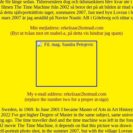
de för länge sedan. Tidsresenären dog och tidsmaskinen blev kvar ute i s
från filmen The Time Machine från 2002 så beror det på att bilden är ritad
å detta självporträttfoto taget, sommaren 2007, fast med byn Lovran i
mars 2007 är jag anställd på Navtor Nautic AB i Göteborg och rättar s
Min mejladress: erkelzaar2hotmail.com
(Byt ut tvåan mot ett snabel-a, på detta vis hindrar jag spam)
My e-mail address: erkelzaar2hotmail.com
(replace the number two for a proper at-sign)
 Sweden, in 1969. In June 2001 I became Master of Arts in Art Histor
 2022 I've got higher Degree of Master in the same subject, same univer
 ago. The time traveller died and the time machine was left in the forest'
02 movie The Time Machine, it depends on that this picture was drawn
self-portrait photo shot, in the summer 2007, but with the village Lovra