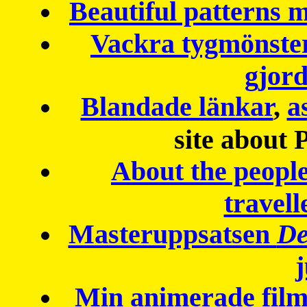
Beautiful patterns
Vackra tygmönster
gjor
Blandade länkar
,
a
site about 
About the peopl
travell
Masteruppsatsen
De
Min animerade fil