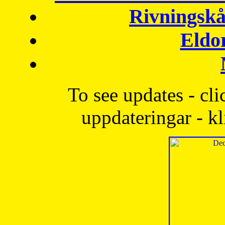
Rivningskå
Eldo
To see updates - cli
uppdateringar - kl