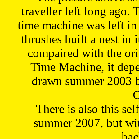
traveller left long ago. 
time machine was left in 
thrushes built a nest in 
compaired with the or
Time Machine, it depe
drawn summer 2003 by
C
There is also this sel
summer 2007, but wit
bac