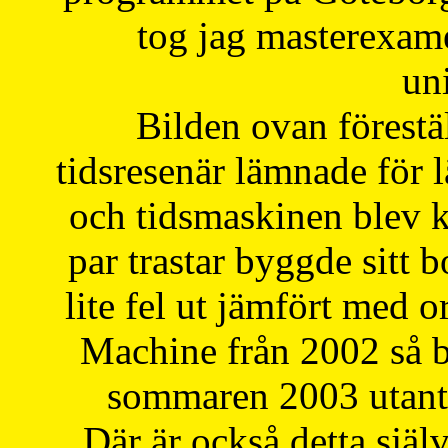
tog jag masterexa
uni
Bilden ovan förestä
tidsresenär lämnade för 
och tidsmaskinen blev k
par trastar byggde sitt b
lite fel ut jämfört med 
Machine från 2002 så be
sommaren 2003 utantil
Där är också detta själ