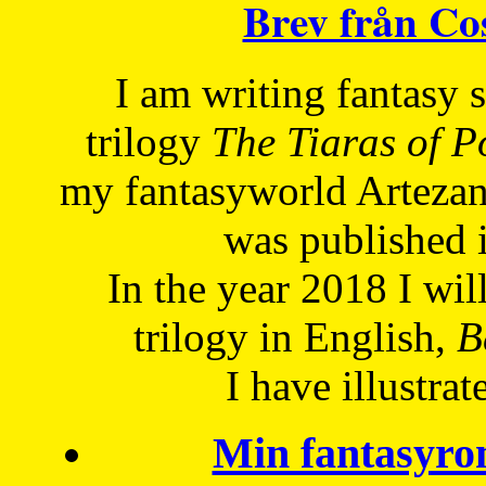
Brev från C
I am writing fantasy
trilogy
The Tiaras of 
my fantasyworld Artezan
was published 
In the year 2018 I will
trilogy in English,
Be
I have
illustrat
Min fantasyro