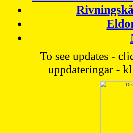
Rivningskå
Eldo
To see updates - cli
uppdateringar - kl