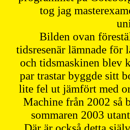
tog jag masterexa
uni
Bilden ovan förestä
tidsresenär lämnade för 
och tidsmaskinen blev k
par trastar byggde sitt b
lite fel ut jämfört med 
Machine från 2002 så be
sommaren 2003 utantil
Där är också detta själ