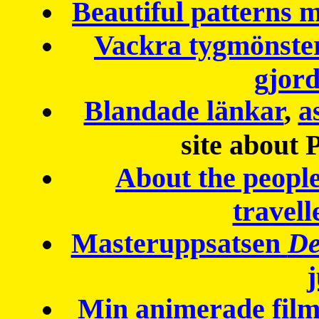
Beautiful patterns
Vackra tygmönster
gjor
Blandade länkar
,
a
site about 
About the peopl
travell
Masteruppsatsen
De
Min animerade fil