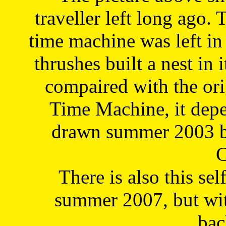
traveller left long ago. 
time machine was left in 
thrushes built a nest in 
compaired with the or
Time Machine, it depe
drawn summer 2003 by
C
There is also this sel
summer 2007, but wit
bac