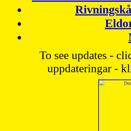
Rivningskå
Eldo
To see updates - cli
uppdateringar - kl