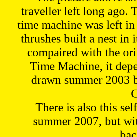
traveller left long ago. 
time machine was left in 
thrushes built a nest in 
compaired with the or
Time Machine, it depe
drawn summer 2003 by
C
There is also this sel
summer 2007, but wit
bac