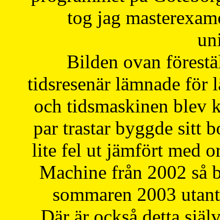
tog jag masterexa
uni
Bilden ovan förestä
tidsresenär lämnade för 
och tidsmaskinen blev k
par trastar byggde sitt b
lite fel ut jämfört med 
Machine från 2002 så be
sommaren 2003 utantil
Där är också detta själ