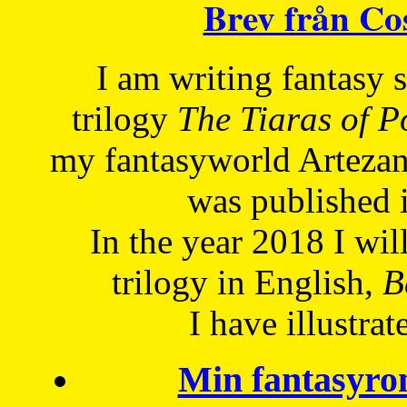
Brev från C
I am writing fantasy
trilogy
The Tiaras of 
my fantasyworld Artezan
was published 
In the year 2018 I will
trilogy in English,
Be
I have
illustrat
Min fantasyro