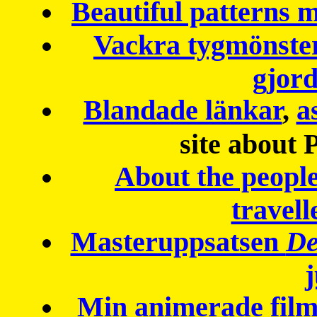
Beautiful patterns
Vackra tygmönster
gjor
Blandade länkar
,
a
site about 
About the peopl
travell
Masteruppsatsen
De
Min animerade fil