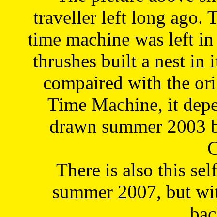
traveller left long ago. 
time machine was left in 
thrushes built a nest in 
compaired with the or
Time Machine, it depe
drawn summer 2003 by
C
There is also this sel
summer 2007, but wit
bac