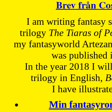
Brev från C
I am writing fantasy
trilogy
The Tiaras of 
my fantasyworld Artezan
was published 
In the year 2018 I will
trilogy in English,
Be
I have
illustrat
Min fantasyro