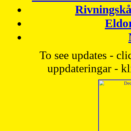
Rivningskå
Eldo
To see updates - cli
uppdateringar - kl