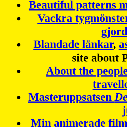
Beautiful patterns
Vackra tygmönster
gjor
Blandade länkar
,
a
site about 
About the peopl
travell
Masteruppsatsen
De
Min animerade fil