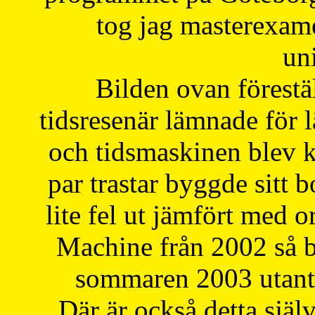
tog jag masterexa
uni
Bilden ovan förestä
tidsresenär lämnade för 
och tidsmaskinen blev k
par trastar byggde sitt b
lite fel ut jämfört med 
Machine från 2002 så be
sommaren 2003 utantil
Där är också detta själ