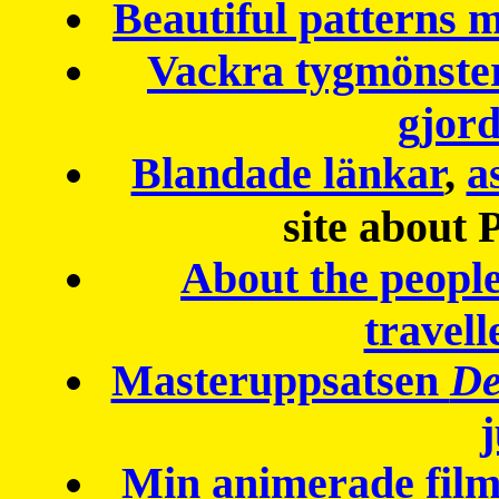
Beautiful patterns
Vackra tygmönster
gjor
Blandade länkar
,
a
site about 
About the peopl
travell
Masteruppsatsen
De
Min animerade fil