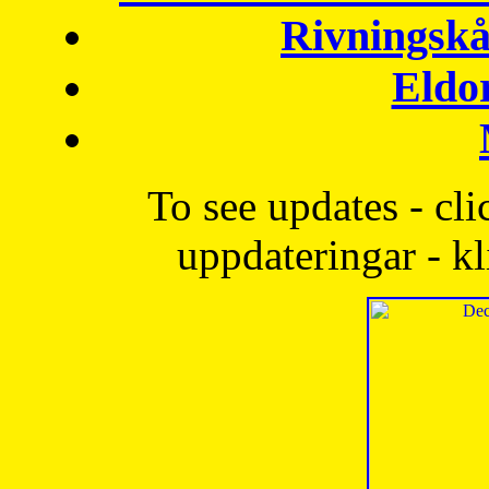
Rivningskå
Eldo
To see updates - cli
uppdateringar - kl