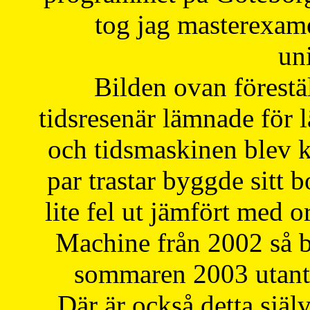
tog jag masterexa
uni
Bilden ovan förestä
tidsresenär lämnade för 
och tidsmaskinen blev k
par trastar byggde sitt b
lite fel ut jämfört med 
Machine från 2002 så be
sommaren 2003 utantil
Där är också detta själ