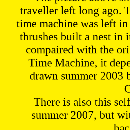
traveller left long ago. 
time machine was left in 
thrushes built a nest in 
compaired with the or
Time Machine, it depe
drawn summer 2003 by
C
There is also this sel
summer 2007, but wit
bac