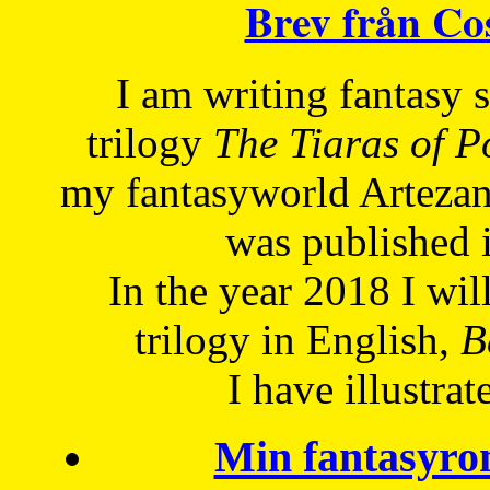
Brev från C
I am writing fantasy
trilogy
The Tiaras of 
my fantasyworld Artezan
was published 
In the year 2018 I will
trilogy in English,
Be
I have
illustrat
Min fantasyro