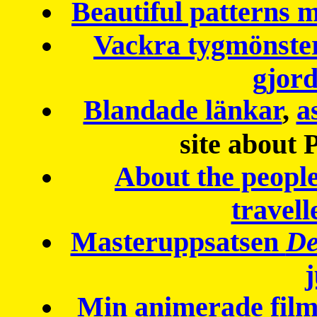
Beautiful patterns
Vackra tygmönster
gjor
Blandade länkar
,
a
site about 
About the peopl
travell
Masteruppsatsen
De
Min animerade fil