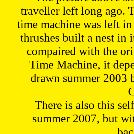
traveller left long ago. 
time machine was left in 
thrushes built a nest in 
compaired with the or
Time Machine, it depe
drawn summer 2003 by
C
There is also this sel
summer 2007, but wit
bac