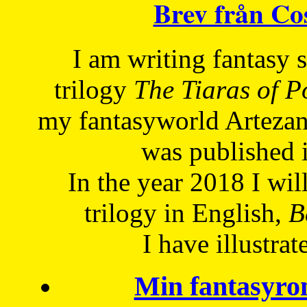
Brev från C
I am writing fantasy
trilogy
The Tiaras of 
my fantasyworld Artezan
was published 
In the year 2018 I will
trilogy in English,
Be
I have
illustrat
Min fantasyro