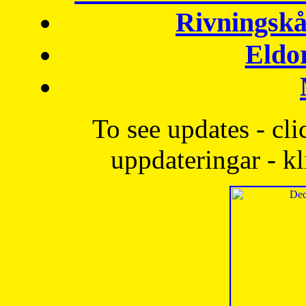
Rivningskå
Eldo
To see updates - cli
uppdateringar - kl