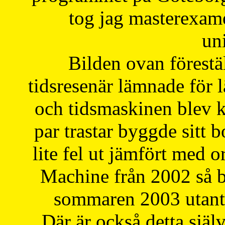
tog jag masterexa
uni
Bilden ovan förestä
tidsresenär lämnade för 
och tidsmaskinen blev k
par trastar byggde sitt b
lite fel ut jämfört med 
Machine från 2002 så be
sommaren 2003 utantil
Där är också detta själ