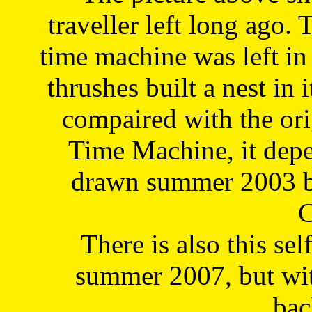
traveller left long ago. 
time machine was left in 
thrushes built a nest in 
compaired with the or
Time Machine, it depe
drawn summer 2003 by
C
There is also this sel
summer 2007, but wit
bac