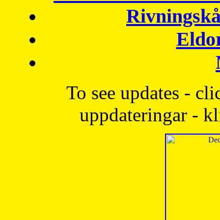
Rivningskå
Eldo
To see updates - cli
uppdateringar - kl