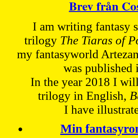
Brev från C
I am writing fantasy
trilogy
The Tiaras of 
my fantasyworld Artezan
was published 
In the year 2018 I will
trilogy in English,
Be
I have
illustrat
Min fantasyro