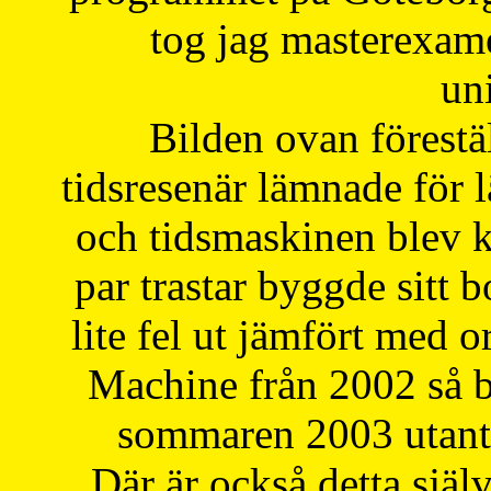
tog jag masterexa
uni
Bilden ovan förestä
tidsresenär lämnade för 
och tidsmaskinen blev k
par trastar byggde sitt b
lite fel ut jämfört med 
Machine från 2002 så be
sommaren 2003 utantil
Där är också detta själ