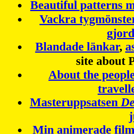
Beautiful patterns
Vackra tygmönster
gjor
Blandade länkar
,
a
site about 
About the peopl
travell
Masteruppsatsen
De
Min animerade fil