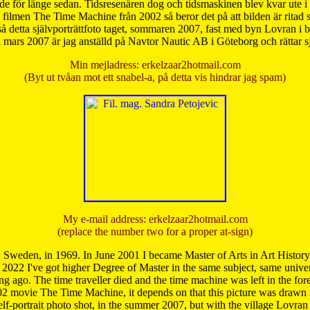
de för länge sedan. Tidsresenären dog och tidsmaskinen blev kvar ute i s
från filmen The Time Machine från 2002 så beror det på att bilden är ritad
å detta självporträttfoto taget, sommaren 2007, fast med byn Lovran i
mars 2007 är jag anställd på Navtor Nautic AB i Göteborg och rättar s
Min mejladress: erkelzaar2hotmail.com
(Byt ut tvåan mot ett snabel-a, på detta vis hindrar jag spam)
My e-mail address: erkelzaar2hotmail.com
(replace the number two for a proper at-sign)
 Sweden, in 1969. In June 2001 I became Master of Arts in Art Histor
 2022 I've got higher Degree of Master in the same subject, same univer
 ago. The time traveller died and the time machine was left in the forest'
02 movie The Time Machine, it depends on that this picture was drawn
self-portrait photo shot, in the summer 2007, but with the village Lovra