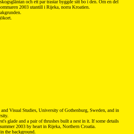
kogsgläntan och ett par trastar byggde sitt bo i den. Om en del
 sommaren 2003 utantill i Rijeka, norra Kroatien.
 bakgrunden.
jökort.
y and Visual Studies, University of Gothenburg, Sweden, and in
sity.
s glade and a pair of thrushes built a nest in it. If some details
 summer 2003 by heart in Rijeka, Northern Croatia
.
n in the background.