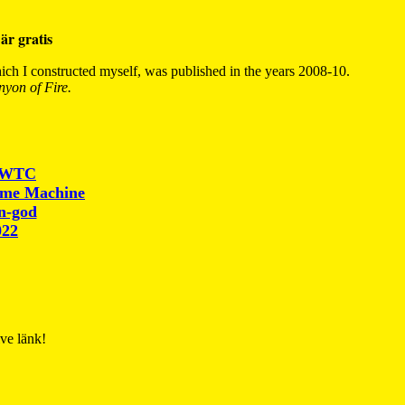
är gratis
ch I constructed myself, was published in the years 2008-10.
yon of Fire.
r WTC
ime Machine
un-god
022
ive länk!