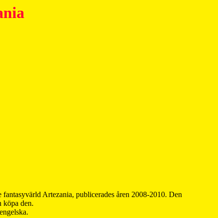
ania
 fantasyvärld Artezania, publicerades åren 2008-2010. Den
an köpa den.
 engelska.