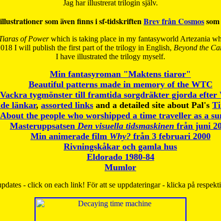
Jag har illustrerat trilogin själv.
illustrationer som även finns i sf-tidskriften
Brev från Cosmos
som 
Tiaras of Power
which is taking place in my fantasyworld Artezania whi
018 I will publish the first part of the trilogy in English,
Beyond the Can
I have
illustrated the trilogy myself.
Min fantasyroman "Maktens tiaror"
Beautiful patterns made in memory of the WTC
Vackra tygmönster till framtida sorgdräkter gjorda efte
de länkar
,
assorted links
and a detailed site about Pal's
T
About the people who worshipped a time traveller as a s
Masteruppsatsen
Den visuella tidsmaskinen
från juni 2
Min animerade film
Why?
från 3 februari 2000
Rivningskåkar och gamla hus
Eldorado 1980-84
Mumlor
pdates - click on each link! För att se uppdateringar - klicka på respekt