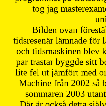
tog jag masterexa
uni
Bilden ovan förestä
tidsresenär lämnade för 
och tidsmaskinen blev k
par trastar byggde sitt b
lite fel ut jämfört med 
Machine från 2002 så be
sommaren 2003 utantil
Där är också detta själ