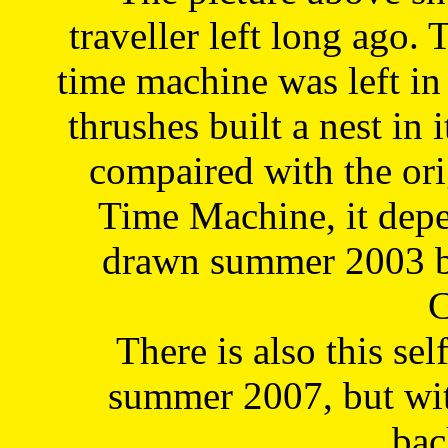
traveller left long ago. 
time machine was left in 
thrushes built a nest in 
compaired with the or
Time Machine, it depe
drawn summer 2003 by
C
There is also this sel
summer 2007, but wit
bac