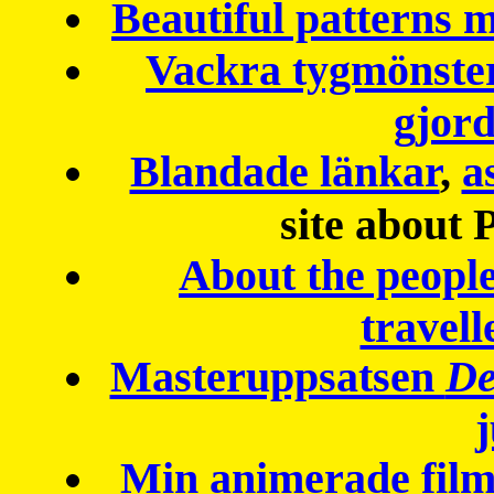
Beautiful patterns
Vackra tygmönster
gjor
Blandade länkar
,
a
site about 
About the peopl
travell
Masteruppsatsen
De
Min animerade fil