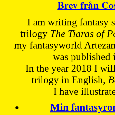
Brev från C
I am writing fantasy
trilogy
The Tiaras of 
my fantasyworld Artezan
was published 
In the year 2018 I will
trilogy in English,
Be
I have
illustrat
Min fantasyro