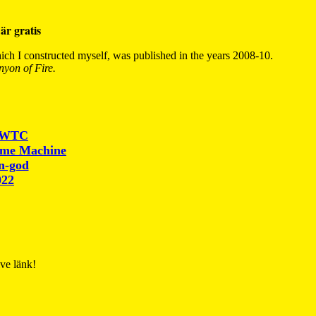
är gratis
ch I constructed myself, was published in the years 2008-10.
yon of Fire.
r WTC
ime Machine
un-god
022
ive länk!