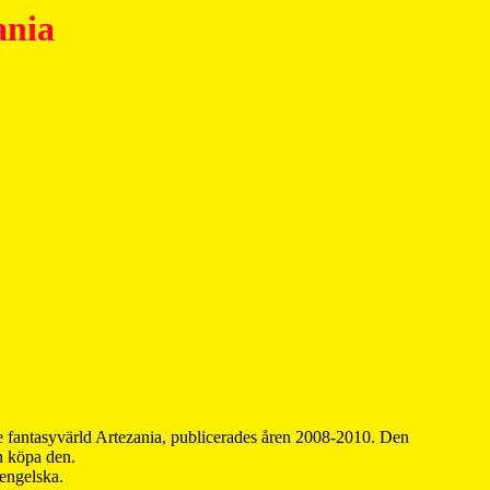
ania
 fantasyvärld Artezania, publicerades åren 2008-2010. Den
an köpa den.
 engelska.