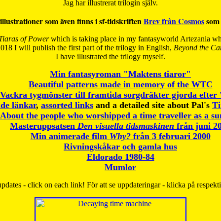
Jag har illustrerat trilogin själv.
illustrationer som även finns i sf-tidskriften
Brev från Cosmos
som 
Tiaras of Power
which is taking place in my fantasyworld Artezania whi
018 I will publish the first part of the trilogy in English,
Beyond the Can
I have
illustrated the trilogy myself.
Min fantasyroman "Maktens tiaror"
Beautiful patterns made in memory of the WTC
Vackra tygmönster till framtida sorgdräkter gjorda efte
de länkar
,
assorted links
and a detailed site about Pal's
T
About the people who worshipped a time traveller as a s
Masteruppsatsen
Den visuella tidsmaskinen
från juni 2
Min animerade film
Why?
från 3 februari 2000
Rivningskåkar och gamla hus
Eldorado 1980-84
Mumlor
pdates - click on each link! För att se uppdateringar - klicka på respekt