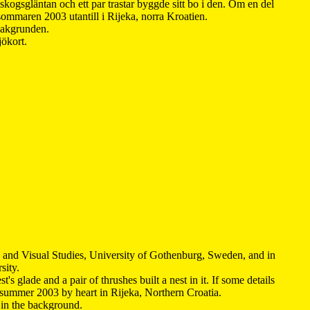
kogsgläntan och ett par trastar byggde sitt bo i den. Om en del
 sommaren 2003 utantill i Rijeka, norra Kroatien.
 bakgrunden.
jökort.
y and Visual Studies, University of Gothenburg, Sweden, and in
sity.
s glade and a pair of thrushes built a nest in it. If some details
 summer 2003 by heart in Rijeka, Northern Croatia
.
n in the background.