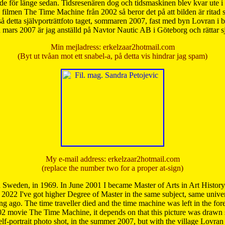
de för länge sedan. Tidsresenären dog och tidsmaskinen blev kvar ute i s
från filmen The Time Machine från 2002 så beror det på att bilden är ritad
å detta självporträttfoto taget, sommaren 2007, fast med byn Lovran i
mars 2007 är jag anställd på Navtor Nautic AB i Göteborg och rättar s
Min mejladress: erkelzaar2hotmail.com
(Byt ut tvåan mot ett snabel-a, på detta vis hindrar jag spam)
My e-mail address: erkelzaar2hotmail.com
(replace the number two for a proper at-sign)
 Sweden, in 1969. In June 2001 I became Master of Arts in Art Histor
 2022 I've got higher Degree of Master in the same subject, same univer
 ago. The time traveller died and the time machine was left in the forest'
02 movie The Time Machine, it depends on that this picture was drawn
self-portrait photo shot, in the summer 2007, but with the village Lovra